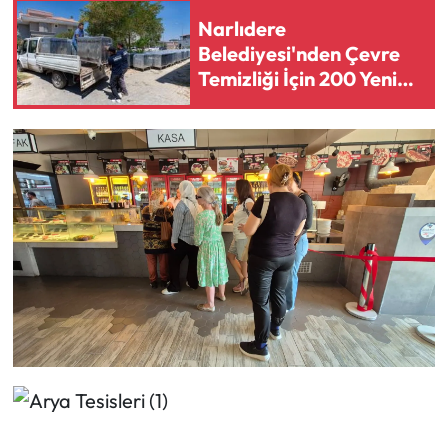
Narlıdere
Belediyesi'nden Çevre
Temizliği İçin 200 Yeni
Çöp Konteyneri