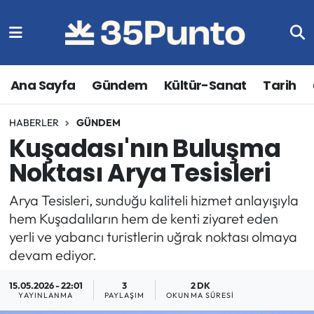
Ana Sayfa
Gündem
Kültür-Sanat
Tarih
HABERLER
GÜNDEM
Kuşadası'nın Buluşma
Noktası Arya Tesisleri
Arya Tesisleri, sunduğu kaliteli hizmet anlayışıyla
hem Kuşadalıların hem de kenti ziyaret eden
yerli ve yabancı turistlerin uğrak noktası olmaya
devam ediyor.
15.05.2026 - 22:01
3
2 DK
YAYINLANMA
PAYLAŞIM
OKUNMA SÜRESI