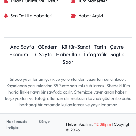
Puan Durumu ve Fikstür
Tüm Manşetler
Son Dakika Haberleri
Haber Arşivi
Ana Sayfa
Gündem
Kültür-Sanat
Tarih
Çevre
Ekonomi
3. Sayfa
Haber İlan
İnfografik
Sağlık
Spor
Sitede yayınlanan içerik ve yorumlardan yazarları sorumludur.
Yayınlanan yorumlardan 35Punto sorumlu tutulamaz. Sitedeki tüm
harici linkler ayrı bir sayfada açılır. Sitemizde yayınlanan haber,
köşe yazıları ve fotoğraflar izin alınmaksızın kaynak gösterilse dahi,
herhangi bir ortamda kullanılamaz ve yayınlanamaz
Hakkımızda
Künye
Haber Yazılımı:
TE Bilişim
| Copyright
İletişim
© 2026