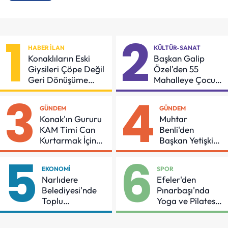
1
2
HABER İLAN
KÜLTÜR-SANAT
Konaklıların Eski
Başkan Galip
Giysileri Çöpe Değil
Özel'den 55
Geri Dönüşüme
Mahalleye Çocuk
Gidiyor
Şenliği
3
4
GÜNDEM
GÜNDEM
Konak'ın Gururu
Muhtar
KAM Timi Can
Benli'den
Kurtarmak İçin
Başkan Yetişkin'e
Demir Aldı
Teşekkür
5
6
EKONOMI
SPOR
Narlıdere
Efeler'den
Belediyesi'nde
Pınarbaşı'nda
Toplu
Yoga ve Pilates
Sözleşmeye
Buluşması
İmzalar Atıldı