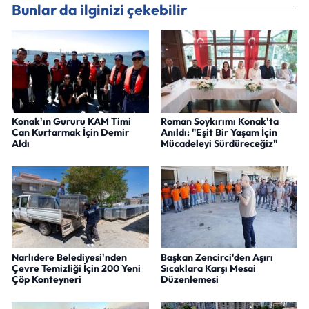
Bunlar da ilginizi çekebilir
Konak'ın Gururu KAM Timi
Roman Soykırımı Konak'ta
Can Kurtarmak İçin Demir
Anıldı: "Eşit Bir Yaşam İçin
Aldı
Mücadeleyi Sürdüreceğiz"
Narlıdere Belediyesi'nden
Başkan Zencirci'den Aşırı
Çevre Temizliği İçin 200 Yeni
Sıcaklara Karşı Mesai
Çöp Konteyneri
Düzenlemesi