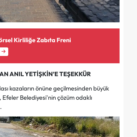
sel Kirliliğe Zabıta Freni
N ANIL YETİŞKİN’E TEŞEKKÜR
lası kazaların önüne geçilmesinden büyük
Efeler Belediyesi'nin çözüm odaklı
.