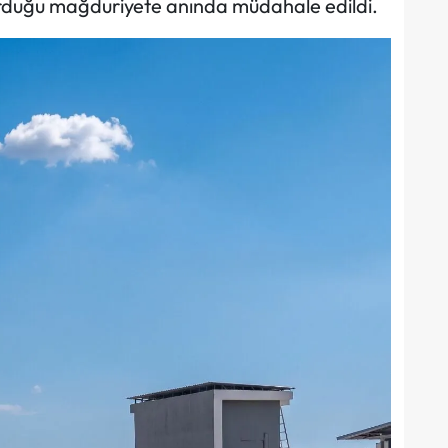
şturduğu mağduriyete anında müdahale edildi.