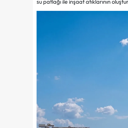
su patlağı ile inşaat atıklarının olu