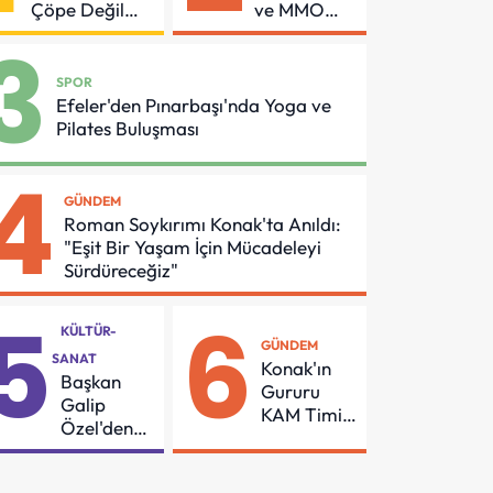
Çöpe Değil
ve MMO
Geri
Arasında
3
Dönüşüme
Asansör
Gidiyor
Güvenliği
SPOR
İçin Önemli
Efeler'den Pınarbaşı'nda Yoga ve
Protokol
Pilates Buluşması
4
GÜNDEM
Roman Soykırımı Konak'ta Anıldı:
"Eşit Bir Yaşam İçin Mücadeleyi
Sürdüreceğiz"
5
6
KÜLTÜR-
GÜNDEM
SANAT
Konak'ın
Başkan
Gururu
Galip
KAM Timi
Özel'den
Can
55
Kurtarmak
Mahalleye
İçin Demir