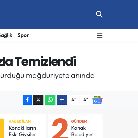
Sağlık
Spor
la Temizlendi
uşturduğu mağduriyete anında
-
+
A
A
1
2
HABER İLAN
GÜNDEM
Konaklıların
Konak
Eski Giysileri
Belediyesi