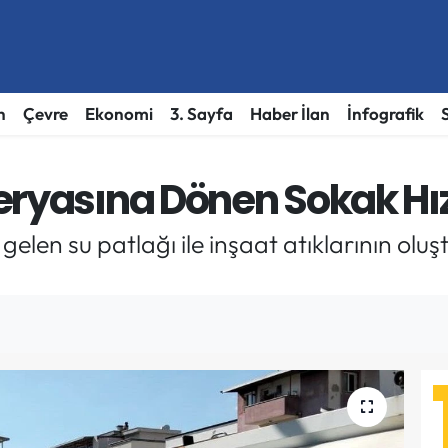
h
Çevre
Ekonomi
3. Sayfa
Haber İlan
İnfografik
eryasına Dönen Sokak Hız
elen su patlağı ile inşaat atıklarının ol