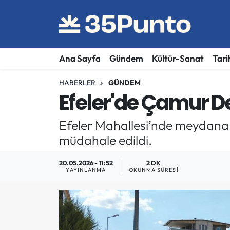
Ana Sayfa
Gündem
Kültür-Sanat
Tari
HABERLER
GÜNDEM
Efeler'de Çamur D
Efeler Mahallesi’nde meydana g
müdahale edildi.
20.05.2026 - 11:52
2 DK
YAYINLANMA
OKUNMA SÜRESI