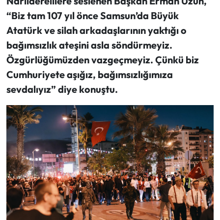
Narlıderelilere seslenen Başkan Erman Uzun,
“Biz tam 107 yıl önce Samsun’da Büyük
Atatürk ve silah arkadaşlarının yaktığı o
bağımsızlık ateşini asla söndürmeyiz.
Özgürlüğümüzden vazgeçmeyiz. Çünkü biz
Cumhuriyete aşığız, bağımsızlığımıza
sevdalıyız” diye konuştu.