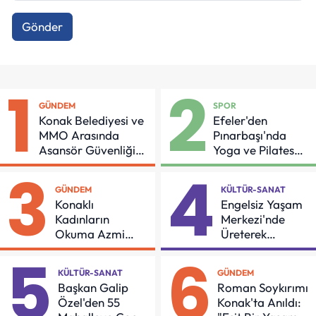
Gönder
1
2
GÜNDEM
SPOR
Konak Belediyesi ve
Efeler'den
MMO Arasında
Pınarbaşı'nda
Asansör Güvenliği
Yoga ve Pilates
İçin Önemli Protokol
Buluşması
3
4
GÜNDEM
KÜLTÜR-SANAT
Konaklı
Engelsiz Yaşam
Kadınların
Merkezi'nde
Okuma Azmi
Üreterek
Örnek Oldu
Güçleniyorlar
5
6
KÜLTÜR-SANAT
GÜNDEM
Başkan Galip
Roman Soykırımı
Özel'den 55
Konak'ta Anıldı: