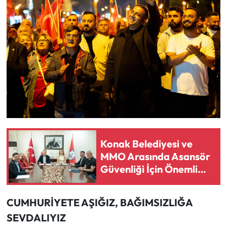
Konak Belediyesi ve
MMO Arasında Asansör
Güvenliği İçin Önemli
Protokol
CUMHURİYETE AŞIĞIZ, BAĞIMSIZLIĞA
SEVDALIYIZ