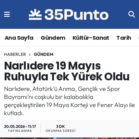
Ana Sayfa
Gündem
Kültür-Sanat
Tarih
HABERLER
GÜNDEM
Narlıdere 19 Mayıs
Ruhuyla Tek Yürek Oldu
Narlıdere, Atatürk’ü Anma, Gençlik ve Spor
Bayramı’nı coşkulu bir kalabalıkla
gerçekleştirilen 19 Mayıs Korteji ve Fener Alayı ile
kutladı.
20.05.2026 - 11:17
3 DK
YAYINLANMA
OKUNMA SÜRESI