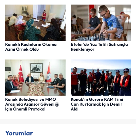
Konaklı Kadınların Okuma
Efeler'de Yaz Tatili Satrançla
Azmi Örnek Oldu
Renkleniyor
Konak Belediyesi ve MMO
Konak'ın Gururu KAM Timi
Arasında Asansör Güvenliği
Can Kurtarmak İçin Demir
İçin Önemli Protokol
Aldı
Yorumlar