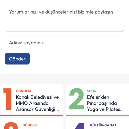
Gönder
1
2
GÜNDEM
SPOR
Konak Belediyesi ve
Efeler'den
MMO Arasında
Pınarbaşı'nda
Asansör Güvenliği
Yoga ve Pilates
İçin Önemli Protokol
Buluşması
GÜNDEM
KÜLTÜR-SANAT