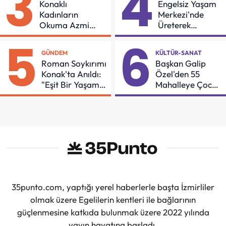
3
4
Konaklı
Engelsiz Yaşam
Kadınların
Merkezi'nde
Okuma Azmi
Üreterek
Örnek Oldu
Güçleniyorlar
5
6
GÜNDEM
KÜLTÜR-SANAT
Roman Soykırımı
Başkan Galip
Konak'ta Anıldı:
Özel'den 55
"Eşit Bir Yaşam
Mahalleye Çocuk
İçin Mücadeleyi
Şenliği
Sürdüreceğiz"
35punto.com, yaptığı yerel haberlerle başta İzmirliler
olmak üzere Egelilerin kentleri ile bağlarının
güçlenmesine katkıda bulunmak üzere 2022 yılında
yayın hayatına başladı.