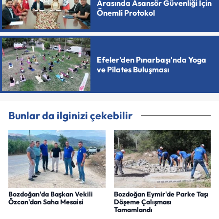
Arasında Asansör Güvenliği İçin
Önemli Protokol
Efeler'den Pınarbaşı'nda Yoga
ve Pilates Buluşması
Bunlar da ilginizi çekebilir
Bozdoğan'da Başkan Vekili
Bozdoğan Eymir'de Parke Taşı
Özcan'dan Saha Mesaisi
Döşeme Çalışması
Tamamlandı