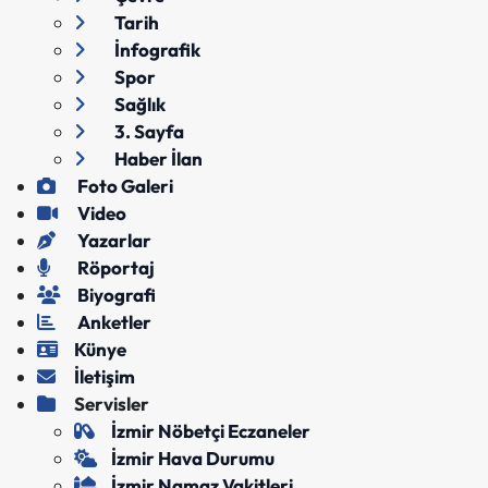
Tarih
İnfografik
Spor
Sağlık
3. Sayfa
Haber İlan
Foto Galeri
Video
Yazarlar
Röportaj
Biyografi
Anketler
Künye
İletişim
Servisler
İzmir Nöbetçi Eczaneler
İzmir Hava Durumu
İzmir Namaz Vakitleri