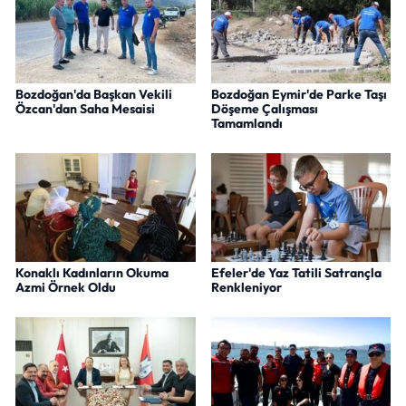
Bozdoğan'da Başkan Vekili
Bozdoğan Eymir'de Parke Taşı
Özcan'dan Saha Mesaisi
Döşeme Çalışması
Tamamlandı
Konaklı Kadınların Okuma
Efeler'de Yaz Tatili Satrançla
Azmi Örnek Oldu
Renkleniyor