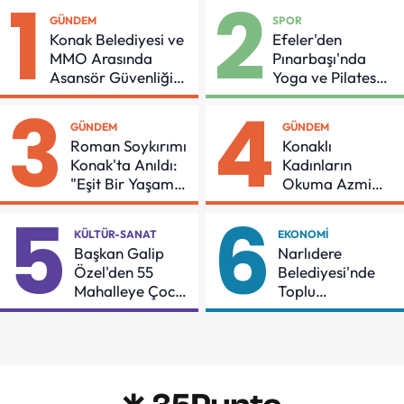
1
2
GÜNDEM
SPOR
Konak Belediyesi ve
Efeler'den
MMO Arasında
Pınarbaşı'nda
Asansör Güvenliği
Yoga ve Pilates
İçin Önemli Protokol
Buluşması
3
4
GÜNDEM
GÜNDEM
Roman Soykırımı
Konaklı
Konak'ta Anıldı:
Kadınların
"Eşit Bir Yaşam
Okuma Azmi
İçin Mücadeleyi
Örnek Oldu
5
6
Sürdüreceğiz"
KÜLTÜR-SANAT
EKONOMI
Başkan Galip
Narlıdere
Özel'den 55
Belediyesi'nde
Mahalleye Çocuk
Toplu
Şenliği
Sözleşmeye
İmzalar Atıldı