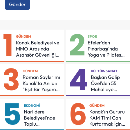
Gönder
1
2
GÜNDEM
SPOR
Konak Belediyesi ve
Efeler'den
MMO Arasında
Pınarbaşı'nda
Asansör Güvenliği
Yoga ve Pilates
İçin Önemli Protokol
Buluşması
3
4
GÜNDEM
KÜLTÜR-SANAT
Roman Soykırımı
Başkan Galip
Konak'ta Anıldı:
Özel'den 55
"Eşit Bir Yaşam
Mahalleye
İçin Mücadeleyi
Çocuk Şenliği
5
6
Sürdüreceğiz"
EKONOMI
GÜNDEM
Narlıdere
Konak'ın Gururu
Belediyesi'nde
KAM Timi Can
Toplu
Kurtarmak İçin
Sözleşmeye
Demir Aldı