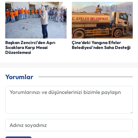
Başkan Zencirci'den Aşırı
Çine'deki Yangına Efeler
Sıcaklara Karşı Mesai
Belediyesi'nden Saha Desteği
Düzenlemesi
Yorumlar