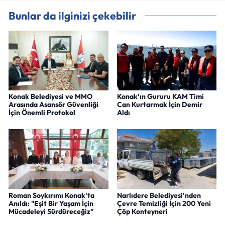
Bunlar da ilginizi çekebilir
Konak Belediyesi ve MMO
Konak'ın Gururu KAM Timi
Arasında Asansör Güvenliği
Can Kurtarmak İçin Demir
İçin Önemli Protokol
Aldı
Roman Soykırımı Konak'ta
Narlıdere Belediyesi'nden
Anıldı: "Eşit Bir Yaşam İçin
Çevre Temizliği İçin 200 Yeni
Mücadeleyi Sürdüreceğiz"
Çöp Konteyneri