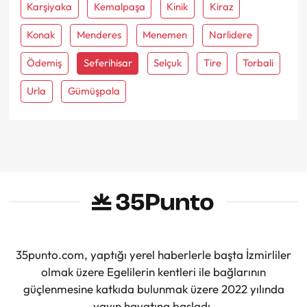
Karşiyaka
Kemalpaşa
Kinik
Kiraz
Konak
Menderes
Menemen
Narlidere
Ödemiş
Seferihisar
Selçuk
Tire
Torbali
Urla
Gümüşpala
35punto.com, yaptığı yerel haberlerle başta İzmirliler
olmak üzere Egelilerin kentleri ile bağlarının
güçlenmesine katkıda bulunmak üzere 2022 yılında
yayın hayatına başladı.