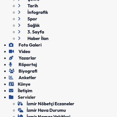
Tarih
İnfografik
Spor
Sağlık
3. Sayfa
Haber İlan
Foto Galeri
Video
Yazarlar
Röportaj
Biyografi
Anketler
Künye
İletişim
Servisler
İzmir Nöbetçi Eczaneler
İzmir Hava Durumu
İzmir Namaz Vakitleri