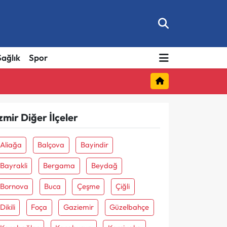
Sağlık
Spor
zmir Diğer İlçeler
Aliağa
Balçova
Bayindir
Bayrakli
Bergama
Beydağ
Bornova
Buca
Çeşme
Çiğli
Dikili
Foça
Gaziemir
Güzelbahçe