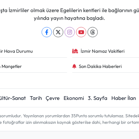
ta İzmirliler olmak üzere Egelilerin kentleri ile bağlarını
yılında yayın hayatına başladı.
ir Hava Durumu
İzmir Namaz Vakitleri
 Manşetler
Son Dakika Haberleri
ültür-Sanat
Tarih
Çevre
Ekonomi
3. Sayfa
Haber İlan
sorumludur. Yayınlanan yorumlardan 35Punto sorumlu tutulamaz. Sitedeki tü
ve fotoğraflar izin alınmaksızın kaynak gösterilse dahi, herhangi bir ort