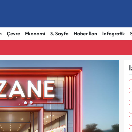
h
Çevre
Ekonomi
3. Sayfa
Haber İlan
İnfografik
İ