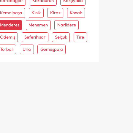
Karabağlar
Karaburun
Karşiyaka
Kemalpaşa
Kinik
Kiraz
Konak
Menderes
Menemen
Narlidere
Ödemiş
Seferihisar
Selçuk
Tire
Torbali
Urla
Gümüşpala