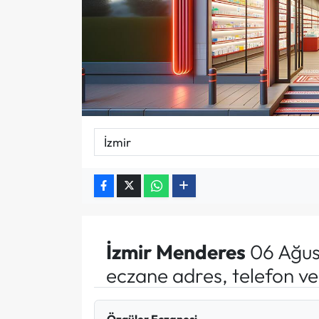
İzmir
Menderes
06 Ağus
eczane adres, telefon v
Özgüler Eczanesi