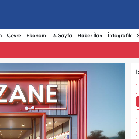
h
Çevre
Ekonomi
3. Sayfa
Haber İlan
İnfografik
İ