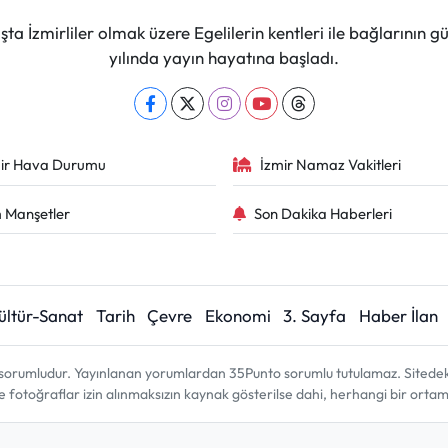
ta İzmirliler olmak üzere Egelilerin kentleri ile bağlarını
yılında yayın hayatına başladı.
ir Hava Durumu
İzmir Namaz Vakitleri
 Manşetler
Son Dakika Haberleri
ültür-Sanat
Tarih
Çevre
Ekonomi
3. Sayfa
Haber İlan
sorumludur. Yayınlanan yorumlardan 35Punto sorumlu tutulamaz. Sitedeki tü
ve fotoğraflar izin alınmaksızın kaynak gösterilse dahi, herhangi bir ort