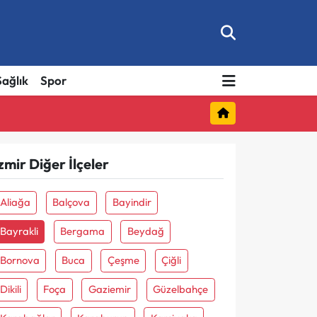
Sağlık
Spor
zmir Diğer İlçeler
Aliağa
Balçova
Bayindir
Bayrakli
Bergama
Beydağ
Bornova
Buca
Çeşme
Çiğli
Dikili
Foça
Gaziemir
Güzelbahçe