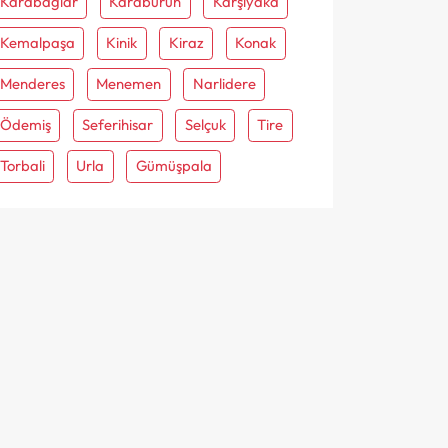
Karabağlar
Karaburun
Karşiyaka
Kemalpaşa
Kinik
Kiraz
Konak
Menderes
Menemen
Narlidere
Ödemiş
Seferihisar
Selçuk
Tire
Torbali
Urla
Gümüşpala