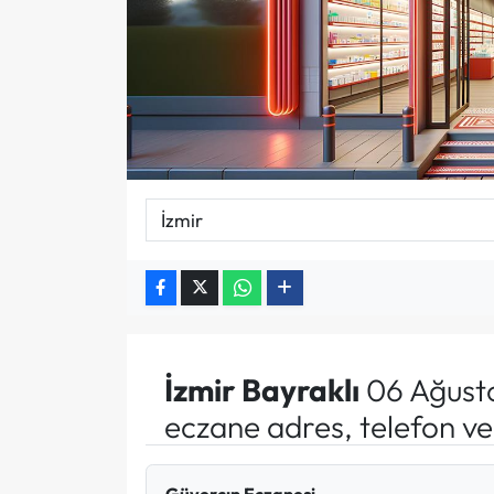
İzmir
Bayraklı
06 Ağust
eczane adres, telefon v
Güvercın Eczanesi