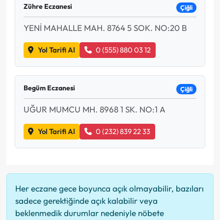
Zühre Eczanesi
Çiğli
YENİ MAHALLE MAH. 8764 5 SOK. NO:20 B
Yol Tarifi Al
0 (555) 880 03 12
Begüm Eczanesi
Çiğli
UĞUR MUMCU MH. 8968 1 SK. NO:1 A
Yol Tarifi Al
0 (232) 839 22 33
Her eczane gece boyunca açık olmayabilir, bazıları
sadece gerektiğinde açık kalabilir veya
beklenmedik durumlar nedeniyle nöbete