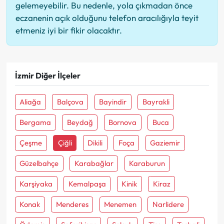
gelemeyebilir. Bu nedenle, yola çıkmadan önce
eczanenin açık olduğunu telefon aracılığıyla teyit
etmeniz iyi bir fikir olacaktır.
İzmir Diğer İlçeler
Aliağa
Balçova
Bayindir
Bayrakli
Bergama
Beydağ
Bornova
Buca
Çeşme
Çiğli
Dikili
Foça
Gaziemir
Güzelbahçe
Karabağlar
Karaburun
Karşiyaka
Kemalpaşa
Kinik
Kiraz
Konak
Menderes
Menemen
Narlidere