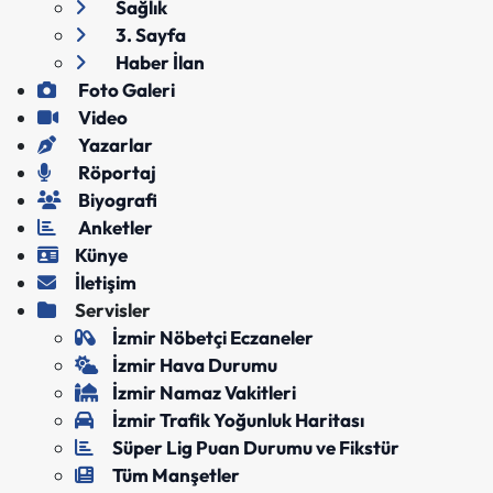
Sağlık
3. Sayfa
Haber İlan
Foto Galeri
Video
Yazarlar
Röportaj
Biyografi
Anketler
Künye
İletişim
Servisler
İzmir Nöbetçi Eczaneler
İzmir Hava Durumu
İzmir Namaz Vakitleri
İzmir Trafik Yoğunluk Haritası
Süper Lig Puan Durumu ve Fikstür
Tüm Manşetler