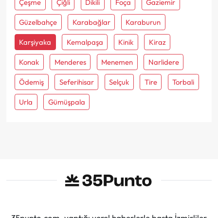
Çeşme
Çiğli
Dikili
Foça
Gaziemir
Güzelbahçe
Karabağlar
Karaburun
Karşiyaka
Kemalpaşa
Kinik
Kiraz
Konak
Menderes
Menemen
Narlidere
Ödemiş
Seferihisar
Selçuk
Tire
Torbali
Urla
Gümüşpala
35punto.com, yaptığı yerel haberlerle başta İzmirliler