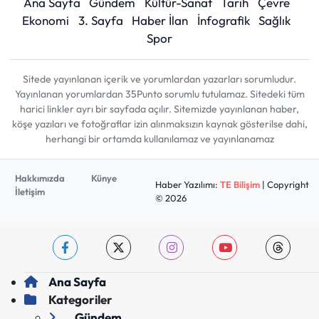
Ana Sayfa
Gündem
Kültür-Sanat
Tarih
Çevre
Ekonomi
3. Sayfa
Haber İlan
İnfografik
Sağlık
Spor
Sitede yayınlanan içerik ve yorumlardan yazarları sorumludur.
Yayınlanan yorumlardan 35Punto sorumlu tutulamaz. Sitedeki tüm
harici linkler ayrı bir sayfada açılır. Sitemizde yayınlanan haber,
köşe yazıları ve fotoğraflar izin alınmaksızın kaynak gösterilse dahi,
herhangi bir ortamda kullanılamaz ve yayınlanamaz
Hakkımızda
Künye
Haber Yazılımı:
TE Bilişim
| Copyright
İletişim
© 2026
Ana Sayfa
Kategoriler
Gündem