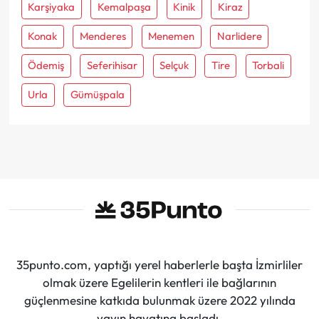
Karşiyaka
Kemalpaşa
Kinik
Kiraz
Konak
Menderes
Menemen
Narlidere
Ödemiş
Seferihisar
Selçuk
Tire
Torbali
Urla
Gümüşpala
35punto.com, yaptığı yerel haberlerle başta İzmirliler
olmak üzere Egelilerin kentleri ile bağlarının
güçlenmesine katkıda bulunmak üzere 2022 yılında
yayın hayatına başladı.