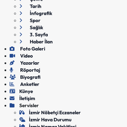
Tarih
İnfografik
Spor
Sağlık
3. Sayfa
Haber İlan
Foto Galeri
Video
Yazarlar
Röportaj
Biyografi
Anketler
Künye
İletişim
Servisler
İzmir Nöbetçi Eczaneler
İzmir Hava Durumu
İzmir Namaz Vakitleri