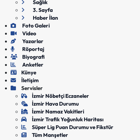
Sağlık
3. Sayfa
Haber İlan
Foto Galeri
Video
Yazarlar
Röportaj
Biyografi
Anketler
Künye
İletişim
Servisler
İzmir Nöbetçi Eczaneler
İzmir Hava Durumu
İzmir Namaz Vakitleri
İzmir Trafik Yoğunluk Haritası
Süper Lig Puan Durumu ve Fikstür
Tüm Manşetler