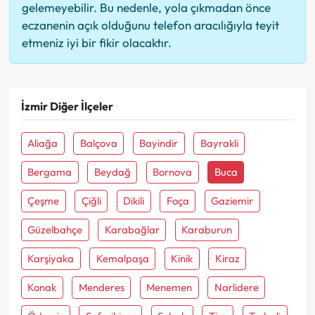
gelemeyebilir. Bu nedenle, yola çıkmadan önce
eczanenin açık olduğunu telefon aracılığıyla teyit
etmeniz iyi bir fikir olacaktır.
İzmir Diğer İlçeler
Aliağa
Balçova
Bayindir
Bayrakli
Bergama
Beydağ
Bornova
Buca
Çeşme
Çiğli
Dikili
Foça
Gaziemir
Güzelbahçe
Karabağlar
Karaburun
Karşiyaka
Kemalpaşa
Kinik
Kiraz
Konak
Menderes
Menemen
Narlidere