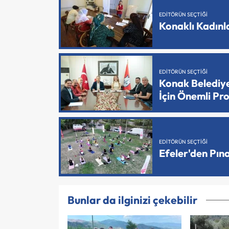
EDITÖRÜN SEÇTIĞI
Konaklı Kadın
EDITÖRÜN SEÇTIĞI
Konak Belediy
İçin Önemli Pr
EDITÖRÜN SEÇTIĞI
Efeler'den Pın
Bunlar da ilginizi çekebilir