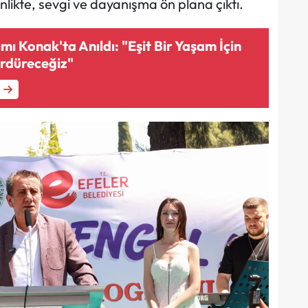
nlikte, sevgi ve dayanışma ön plana çıktı.
ı Konak'ta Anıldı: "Eşit Bir Yaşam İçin
rdüreceğiz"