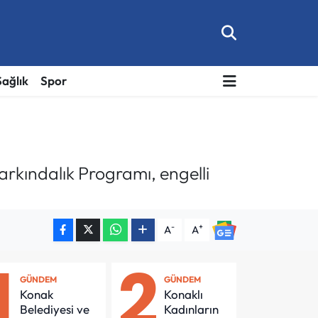
Sağlık
Spor
arkındalık Programı, engelli
-
+
A
A
1
2
GÜNDEM
GÜNDEM
Konak
Konaklı
Belediyesi ve
Kadınların