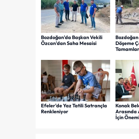
Bozdoğan'da Başkan Vekili
Bozdoğan 
Özcan'dan Saha Mesaisi
Döşeme Ça
Tamamlan
Efeler'de Yaz Tatili Satrançla
Konak Bel
Renkleniyor
Arasında 
İçin Öneml