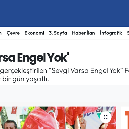
h
Çevre
Ekonomi
3. Sayfa
Haber İlan
İnfografik
rsa Engel Yok'
gerçekleştirilen “Sevgi Varsa Engel Yok” F
 bir gün yaşattı.