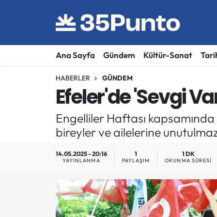
Ana Sayfa
Gündem
Kültür-Sanat
Tari
HABERLER
GÜNDEM
Efeler'de 'Sevgi Va
Engelliler Haftası kapsamında 
bireyler ve ailelerine unutulmaz
14.05.2025 - 20:16
1
1 DK
YAYINLANMA
PAYLAŞIM
OKUNMA SÜRESI