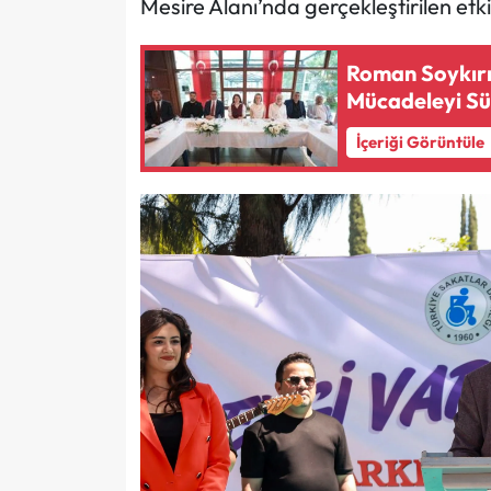
Mesire Alanı’nda gerçekleştirilen etki
Roman Soykırım
Mücadeleyi Sü
İçeriği Görüntüle