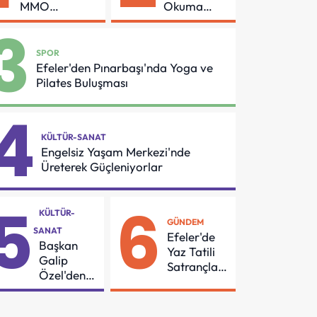
MMO
Okuma
Arasında
Azmi Örnek
3
Asansör
Oldu
Güvenliği İçin
SPOR
Önemli
Efeler'den Pınarbaşı'nda Yoga ve
Protokol
Pilates Buluşması
4
KÜLTÜR-SANAT
Engelsiz Yaşam Merkezi'nde
Üreterek Güçleniyorlar
5
6
KÜLTÜR-
GÜNDEM
SANAT
Efeler'de
Başkan
Yaz Tatili
Galip
Satrançla
Özel'den
Renkleniyor
55
Mahalleye