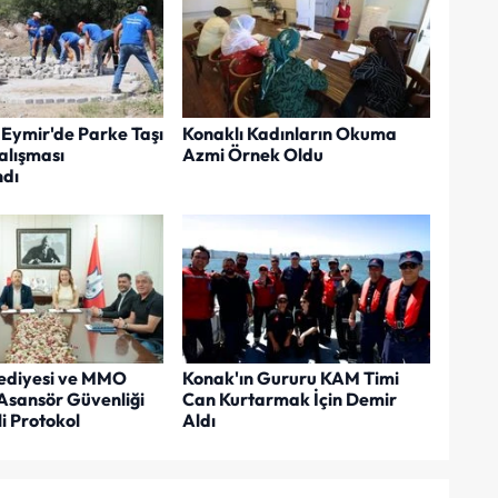
Eymir'de Parke Taşı
Konaklı Kadınların Okuma
lışması
Azmi Örnek Oldu
dı
ediyesi ve MMO
Konak'ın Gururu KAM Timi
Asansör Güvenliği
Can Kurtarmak İçin Demir
i Protokol
Aldı