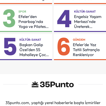
İçin Önemli Protokol
3
4
SPOR
KÜLTÜR-SANAT
Efeler'den
Engelsiz Yaşam
Pınarbaşı'nda
Merkezi'nde
Yoga ve Pilates
Üreterek
Buluşması
Güçleniyorlar
5
6
KÜLTÜR-SANAT
GÜNDEM
Başkan Galip
Efeler'de Yaz
Özel'den 55
Tatili Satrançla
Mahalleye Çocuk
Renkleniyor
Şenliği
35punto.com, yaptığı yerel haberlerle başta İzmirliler