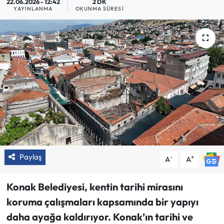
22.06.2026 - 12:42
2 DK
YAYINLANMA
OKUNMA SÜRESI
Paylaş
-
+
A
A
Konak Belediyesi, kentin tarihi mirasını
koruma çalışmaları kapsamında bir yapıyı
daha ayağa kaldırıyor. Konak’ın tarihi ve