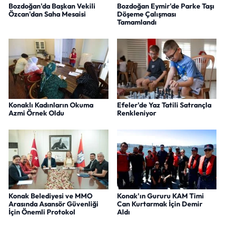
Bozdoğan'da Başkan Vekili
Bozdoğan Eymir'de Parke Taşı
Özcan'dan Saha Mesaisi
Döşeme Çalışması
Tamamlandı
Konaklı Kadınların Okuma
Efeler'de Yaz Tatili Satrançla
Azmi Örnek Oldu
Renkleniyor
Konak Belediyesi ve MMO
Konak'ın Gururu KAM Timi
Arasında Asansör Güvenliği
Can Kurtarmak İçin Demir
İçin Önemli Protokol
Aldı