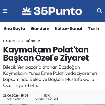
Ana Sayfa
Gündem
Kültür-Sanat
Tarih
HABERLER
GÜNDEM
Kaymakam Polat'tan
Başkan Özel'e Ziyaret
Bilecik Yenipazar'a atanan Bozdoğan
Kaymakamı Yunus Emre Polat, veda ziyaretleri
kapsamında Belediye Başkanı Mustafa Galip
Özel’i ziyaret etti.
25.06.2026 - 15:05
1 DK
YAYINLANMA
OKUNMA SÜRESI