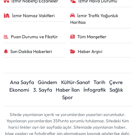
İzmir Nöbetçi Eczaneler
İzmir Hava Durumu
İzmir Namaz Vakitleri
İzmir Trafik Yoğunluk
Haritası
Puan Durumu ve Fikstür
Tüm Manşetler
Son Dakika Haberleri
Haber Arşivi
Ana Sayfa
Gündem
Kültür-Sanat
Tarih
Çevre
Ekonomi
3. Sayfa
Haber İlan
İnfografik
Sağlık
Spor
Sitede yayınlanan içerik ve yorumlardan yazarları sorumludur.
Yayınlanan yorumlardan 35Punto sorumlu tutulamaz. Sitedeki tüm
harici linkler ayrı bir sayfada açılır. Sitemizde yayınlanan haber,
köşe yazıları ve fotoğraflar izin alınmaksızın kaynak gösterilse dahi,