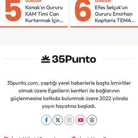
5
6
GÜNDEM
GÜNDEM
Konak'ın Gururu
Efes Selçuk'un
KAM Timi Can
Gururu Emirhan
Kurtarmak İçin
Kaptan'a TEMA
Demir Aldı
Vakfı Bağışıyla
Tebrik
35punto.com, yaptığı yerel haberlerle başta İzmirliler
olmak üzere Egelilerin kentleri ile bağlarının
güçlenmesine katkıda bulunmak üzere 2022 yılında
yayın hayatına başladı.