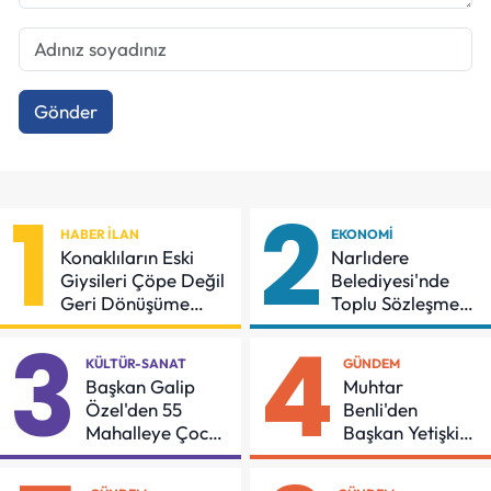
Gönder
1
2
HABER İLAN
EKONOMI
Konaklıların Eski
Narlıdere
Giysileri Çöpe Değil
Belediyesi'nde
Geri Dönüşüme
Toplu Sözleşmeye
Gidiyor
İmzalar Atıldı
3
4
KÜLTÜR-SANAT
GÜNDEM
Başkan Galip
Muhtar
Özel'den 55
Benli'den
Mahalleye Çocuk
Başkan Yetişkin'e
Şenliği
Teşekkür