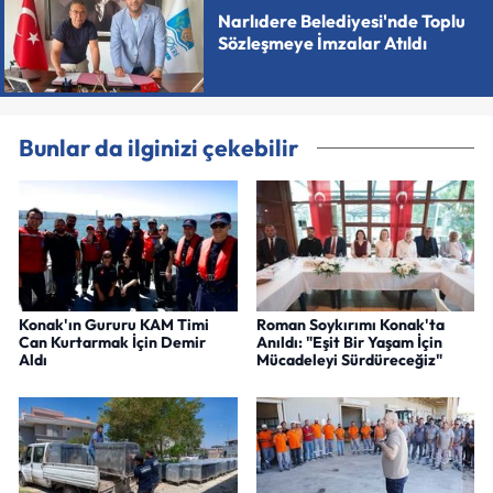
Narlıdere Belediyesi'nde Toplu
Sözleşmeye İmzalar Atıldı
Bunlar da ilginizi çekebilir
Konak'ın Gururu KAM Timi
Roman Soykırımı Konak'ta
Can Kurtarmak İçin Demir
Anıldı: "Eşit Bir Yaşam İçin
Aldı
Mücadeleyi Sürdüreceğiz"