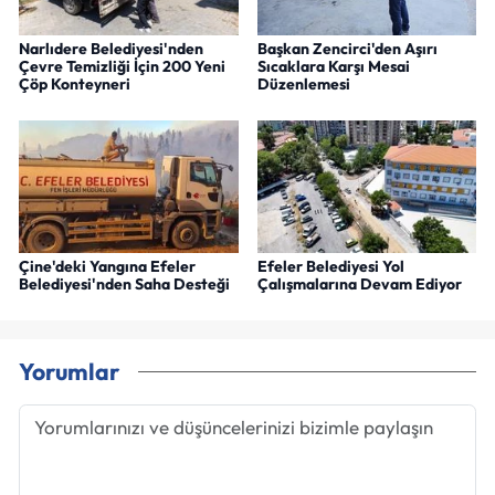
Narlıdere Belediyesi'nden
Başkan Zencirci'den Aşırı
Çevre Temizliği İçin 200 Yeni
Sıcaklara Karşı Mesai
Çöp Konteyneri
Düzenlemesi
Çine'deki Yangına Efeler
Efeler Belediyesi Yol
Belediyesi'nden Saha Desteği
Çalışmalarına Devam Ediyor
Yorumlar