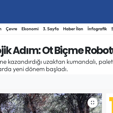
h
Çevre
Ekonomi
3. Sayfa
Haber İlan
İnfografik
jik Adım: Ot Biçme Robo
ne kazandırdığı uzaktan kumandalı, paletl
larda yeni dönem başladı.