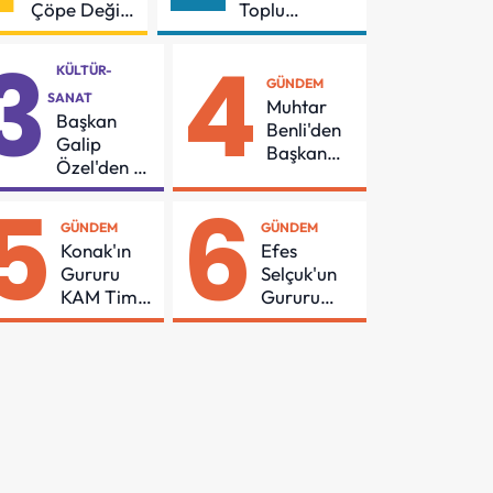
Çöpe Değil
Toplu
Geri
Sözleşmeye
3
4
Dönüşüme
İmzalar Atıldı
KÜLTÜR-
Gidiyor
GÜNDEM
SANAT
Muhtar
Başkan
Benli'den
Galip
Başkan
Özel'den 55
Yetişkin'e
Mahalleye
5
6
Teşekkür
Çocuk
GÜNDEM
GÜNDEM
Şenliği
Konak'ın
Efes
Gururu
Selçuk'un
KAM Timi
Gururu
Can
Emirhan
Kurtarmak
Kaptan'a
İçin Demir
TEMA
Aldı
Vakfı
Bağışıyla
Tebrik