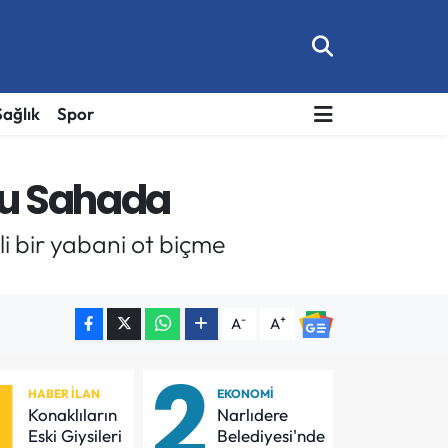
Sağlık
Spor
tu Sahada
i bir yabani ot biçme
-
+
A
A
1
2
HABER İLAN
EKONOMI
Konaklıların
Narlıdere
Eski Giysileri
Belediyesi'nde