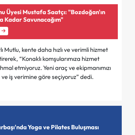
u Üyesi Mustafa Saatçı: "Bozdoğan'ın
na Kadar Savunacağım"
ı Mutlu, kente daha hızlı ve verimli hizmet
tirerek, “Konaklı komşularımıza hizmet
ihmal etmiyoruz. Yeni araç ve ekipmanımızı
 ve iş verimine göre seçiyoruz” dedi.
arbaşı'nda Yoga ve Pilates Buluşması