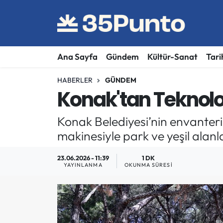
Ana Sayfa
Gündem
Kültür-Sanat
Tari
HABERLER
GÜNDEM
Konak'tan Teknolo
Konak Belediyesi’nin envanteri
makinesiyle park ve yeşil alan
23.06.2026 - 11:39
1 DK
YAYINLANMA
OKUNMA SÜRESI