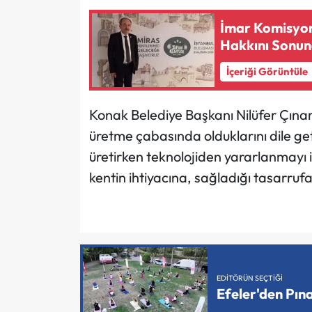
İmar Komisyon
Hakkını Sonu
İçeriği Görüntüle
Konak Belediye Başkanı Nilüfer Çınarl
üretme çabasında olduklarını dile ge
üretirken teknolojiden yararlanmayı 
kentin ihtiyacına, sağladığı tasarrufa
EDITÖRÜN SEÇTIĞI
Efeler'den Pın