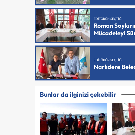
EDITÖRÜN SEÇTIĞI
Roman Soykırımı
Mücadeleyi Sü
EDITÖRÜN SEÇTIĞI
Narlıdere Bele
Bunlar da ilginizi çekebilir