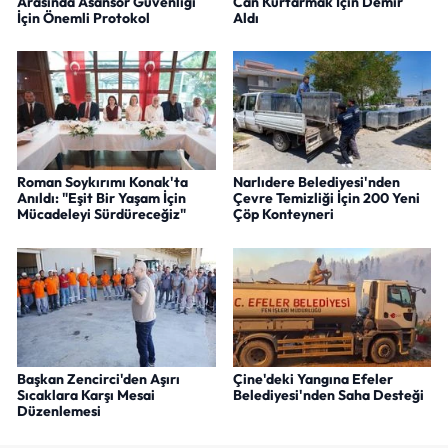
Arasında Asansör Güvenliği
Can Kurtarmak İçin Demir
İçin Önemli Protokol
Aldı
Roman Soykırımı Konak'ta
Narlıdere Belediyesi'nden
Anıldı: "Eşit Bir Yaşam İçin
Çevre Temizliği İçin 200 Yeni
Mücadeleyi Sürdüreceğiz"
Çöp Konteyneri
Başkan Zencirci'den Aşırı
Çine'deki Yangına Efeler
Sıcaklara Karşı Mesai
Belediyesi'nden Saha Desteği
Düzenlemesi