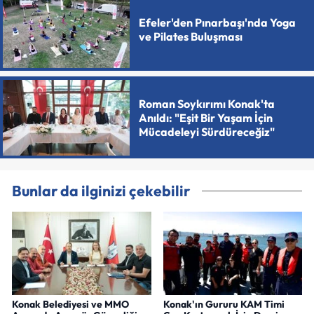
Efeler'den Pınarbaşı'nda Yoga
ve Pilates Buluşması
Roman Soykırımı Konak'ta
Anıldı: "Eşit Bir Yaşam İçin
Mücadeleyi Sürdüreceğiz"
Bunlar da ilginizi çekebilir
Konak Belediyesi ve MMO
Konak'ın Gururu KAM Timi