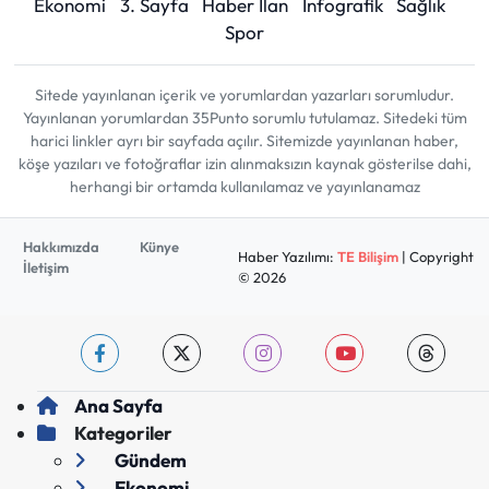
Ekonomi
3. Sayfa
Haber İlan
İnfografik
Sağlık
Spor
Sitede yayınlanan içerik ve yorumlardan yazarları sorumludur.
Yayınlanan yorumlardan 35Punto sorumlu tutulamaz. Sitedeki tüm
harici linkler ayrı bir sayfada açılır. Sitemizde yayınlanan haber,
köşe yazıları ve fotoğraflar izin alınmaksızın kaynak gösterilse dahi,
herhangi bir ortamda kullanılamaz ve yayınlanamaz
Hakkımızda
Künye
Haber Yazılımı:
TE Bilişim
| Copyright
İletişim
© 2026
Ana Sayfa
Kategoriler
Gündem
Ekonomi