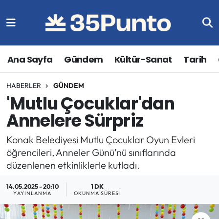
Ana Sayfa
Gündem
Kültür-Sanat
Tarih
HABERLER
GÜNDEM
'Mutlu Çocuklar'dan
Annelere Sürpriz
Konak Belediyesi Mutlu Çocuklar Oyun Evleri
öğrencileri, Anneler Günü’nü sınıflarında
düzenlenen etkinliklerle kutladı.
14.05.2025 - 20:10
1 DK
YAYINLANMA
OKUNMA SÜRESI