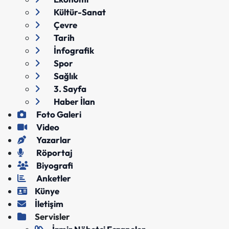
Kültür-Sanat
Çevre
Tarih
İnfografik
Spor
Sağlık
3. Sayfa
Haber İlan
Foto Galeri
Video
Yazarlar
Röportaj
Biyografi
Anketler
Künye
İletişim
Servisler