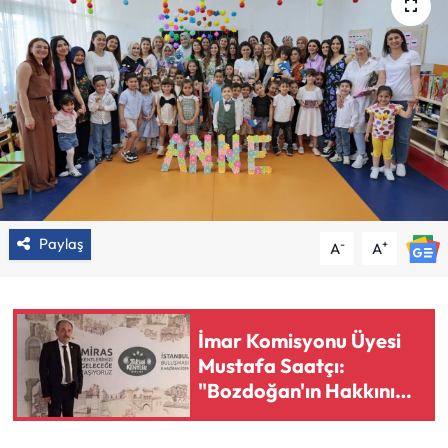
Paylaş
-
+
A
A
İmar Komisyonu Üyesi
Mustafa Saatçı:
"Bozdoğan'ın Hakkını
Sonuna Kadar
Savunacağım"