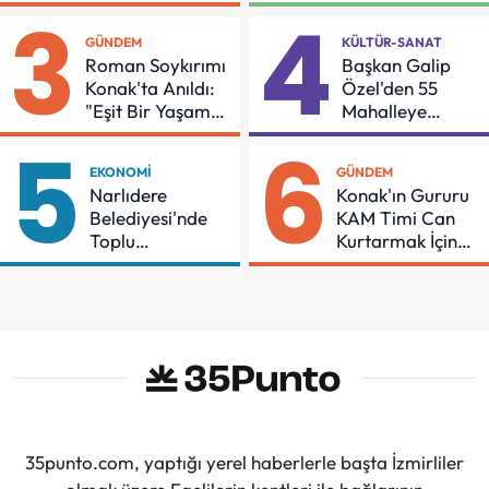
İçin Önemli Protokol
Buluşması
3
4
GÜNDEM
KÜLTÜR-SANAT
Roman Soykırımı
Başkan Galip
Konak'ta Anıldı:
Özel'den 55
"Eşit Bir Yaşam
Mahalleye
İçin Mücadeleyi
Çocuk Şenliği
5
6
Sürdüreceğiz"
EKONOMI
GÜNDEM
Narlıdere
Konak'ın Gururu
Belediyesi'nde
KAM Timi Can
Toplu
Kurtarmak İçin
Sözleşmeye
Demir Aldı
İmzalar Atıldı
35punto.com, yaptığı yerel haberlerle başta İzmirliler