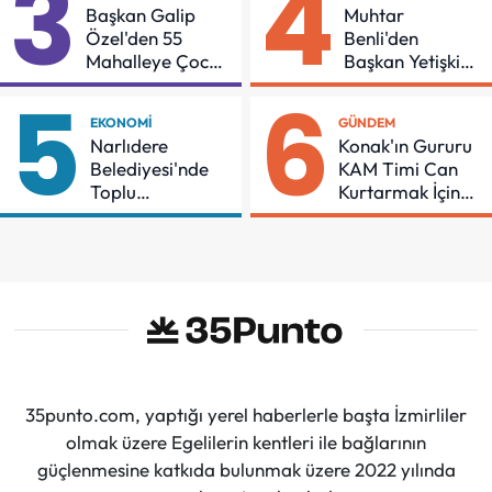
3
4
Başkan Galip
Muhtar
Özel'den 55
Benli'den
Mahalleye Çocuk
Başkan Yetişkin'e
Şenliği
Teşekkür
5
6
EKONOMI
GÜNDEM
Narlıdere
Konak'ın Gururu
Belediyesi'nde
KAM Timi Can
Toplu
Kurtarmak İçin
Sözleşmeye
Demir Aldı
İmzalar Atıldı
35punto.com, yaptığı yerel haberlerle başta İzmirliler
olmak üzere Egelilerin kentleri ile bağlarının
güçlenmesine katkıda bulunmak üzere 2022 yılında