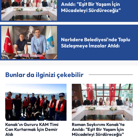
Anıldı: "Eşit Bir Yaşam İçin
Mücadeleyi Sürdüreceğiz"
Narlıdere Belediyesi'nde Toplu
Sözleşmeye İmzalar Atıldı
Bunlar da ilginizi çekebilir
Konak'ın Gururu KAM Timi
Roman Soykırımı Konak'ta
Can Kurtarmak İçin Demir
Anıldı: "Eşit Bir Yaşam İçin
Aldı
Mücadeleyi Sürdüreceğiz"