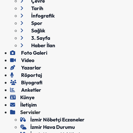
Çevre
Tarih
İnfografik
Spor
Sağlık
3. Sayfa
Haber İlan
Foto Galeri
Video
Yazarlar
Röportaj
Biyografi
Anketler
Künye
İletişim
Servisler
İzmir Nöbetçi Eczaneler
İzmir Hava Durumu