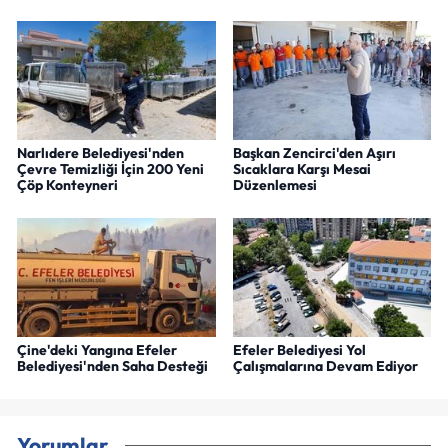
Narlıdere Belediyesi'nden
Başkan Zencirci'den Aşırı
Çevre Temizliği İçin 200 Yeni
Sıcaklara Karşı Mesai
Çöp Konteyneri
Düzenlemesi
Çine'deki Yangına Efeler
Efeler Belediyesi Yol
Belediyesi'nden Saha Desteği
Çalışmalarına Devam Ediyor
Yorumlar