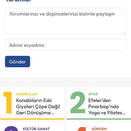
Gönder
1
2
HABER İLAN
SPOR
Konaklıların Eski
Efeler'den
Giysileri Çöpe Değil
Pınarbaşı'nda
Geri Dönüşüme
Yoga ve Pilates
Gidiyor
Buluşması
KÜLTÜR-SANAT
GÜNDEM