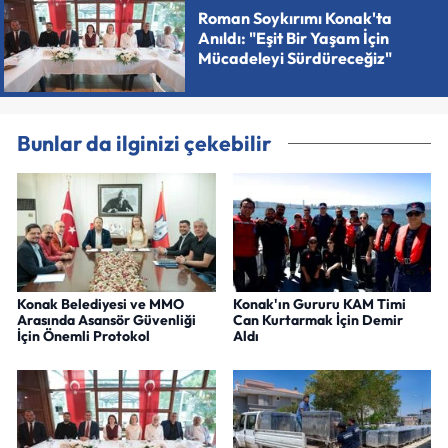
Roman Soykırımı Konak'ta
Anıldı: "Eşit Bir Yaşam İçin
Mücadeleyi Sürdüreceğiz"
Bunlar da ilginizi çekebilir
Konak Belediyesi ve MMO
Konak'ın Gururu KAM Timi
Arasında Asansör Güvenliği
Can Kurtarmak İçin Demir
İçin Önemli Protokol
Aldı