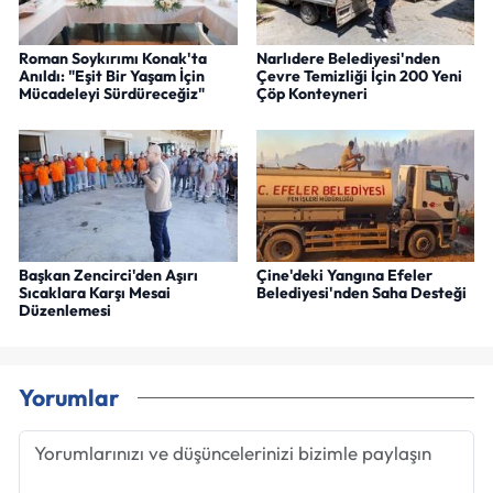
Roman Soykırımı Konak'ta
Narlıdere Belediyesi'nden
Anıldı: "Eşit Bir Yaşam İçin
Çevre Temizliği İçin 200 Yeni
Mücadeleyi Sürdüreceğiz"
Çöp Konteyneri
Başkan Zencirci'den Aşırı
Çine'deki Yangına Efeler
Sıcaklara Karşı Mesai
Belediyesi'nden Saha Desteği
Düzenlemesi
Yorumlar