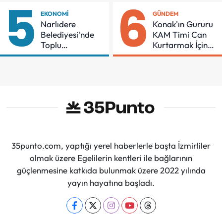
5
6
Sürdüreceğiz"
EKONOMI
GÜNDEM
Narlıdere
Konak'ın Gururu
Belediyesi'nde
KAM Timi Can
Toplu
Kurtarmak İçin
Sözleşmeye
Demir Aldı
İmzalar Atıldı
35punto.com, yaptığı yerel haberlerle başta İzmirliler
olmak üzere Egelilerin kentleri ile bağlarının
güçlenmesine katkıda bulunmak üzere 2022 yılında
yayın hayatına başladı.