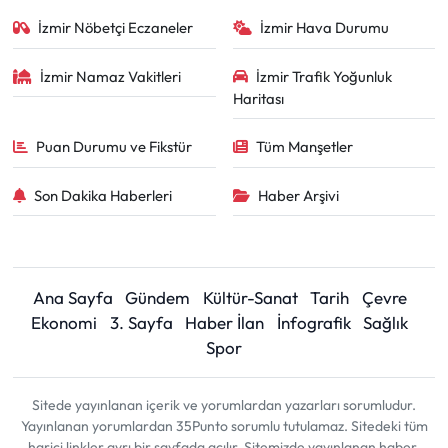
İzmir Nöbetçi Eczaneler
İzmir Hava Durumu
İzmir Namaz Vakitleri
İzmir Trafik Yoğunluk
Haritası
Puan Durumu ve Fikstür
Tüm Manşetler
Son Dakika Haberleri
Haber Arşivi
Ana Sayfa
Gündem
Kültür-Sanat
Tarih
Çevre
Ekonomi
3. Sayfa
Haber İlan
İnfografik
Sağlık
Spor
Sitede yayınlanan içerik ve yorumlardan yazarları sorumludur.
Yayınlanan yorumlardan 35Punto sorumlu tutulamaz. Sitedeki tüm
harici linkler ayrı bir sayfada açılır. Sitemizde yayınlanan haber,