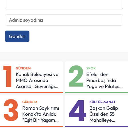
Gönder
1
2
GÜNDEM
SPOR
Konak Belediyesi ve
Efeler'den
MMO Arasında
Pınarbaşı'nda
Asansör Güvenliği
Yoga ve Pilates
İçin Önemli Protokol
Buluşması
3
4
GÜNDEM
KÜLTÜR-SANAT
Roman Soykırımı
Başkan Galip
Konak'ta Anıldı:
Özel'den 55
"Eşit Bir Yaşam
Mahalleye
İçin Mücadeleyi
Çocuk Şenliği