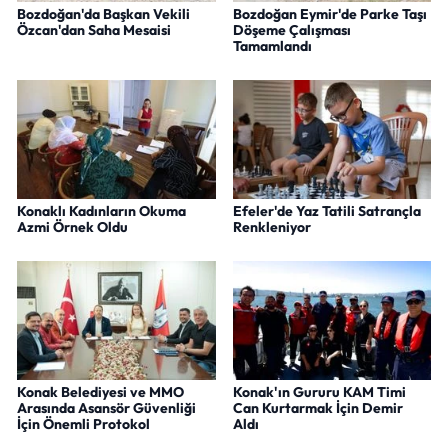
Bozdoğan'da Başkan Vekili
Bozdoğan Eymir'de Parke Taşı
Özcan'dan Saha Mesaisi
Döşeme Çalışması
Tamamlandı
Konaklı Kadınların Okuma
Efeler'de Yaz Tatili Satrançla
Azmi Örnek Oldu
Renkleniyor
Konak Belediyesi ve MMO
Konak'ın Gururu KAM Timi
Arasında Asansör Güvenliği
Can Kurtarmak İçin Demir
İçin Önemli Protokol
Aldı