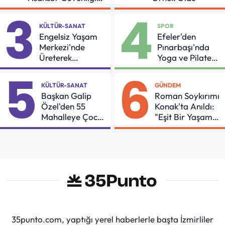
İçin Önemli Protokol
3
4
KÜLTÜR-SANAT
SPOR
Engelsiz Yaşam
Efeler'den
Merkezi'nde
Pınarbaşı'nda
Üreterek
Yoga ve Pilates
Güçleniyorlar
Buluşması
5
6
KÜLTÜR-SANAT
GÜNDEM
Başkan Galip
Roman Soykırımı
Özel'den 55
Konak'ta Anıldı:
Mahalleye Çocuk
"Eşit Bir Yaşam
Şenliği
İçin Mücadeleyi
Sürdüreceğiz"
35punto.com, yaptığı yerel haberlerle başta İzmirliler