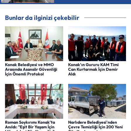
Bunlar da ilginizi çekebilir
Konak Belediyesi ve MMO
Konak'ın Gururu KAM Timi
Arasında Asansör Güvenliği
Can Kurtarmak İçin Demir
İçin Önemli Protokol
Aldı
Roman Soykırımı Konak'ta
Narlıdere Belediyesi'nden
Anıldı: "Eşit Bir Yaşam İçin
Çevre Temizliği İçin 200 Yeni