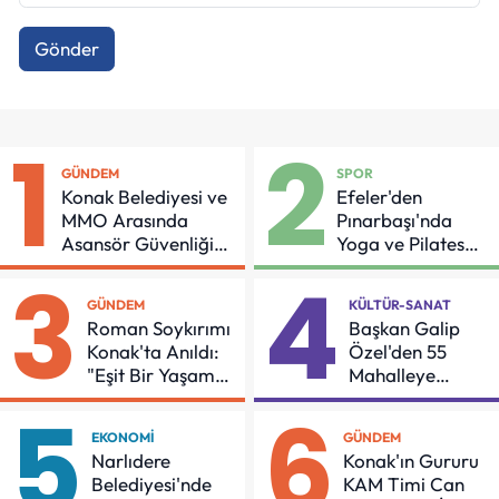
Gönder
1
2
GÜNDEM
SPOR
Konak Belediyesi ve
Efeler'den
MMO Arasında
Pınarbaşı'nda
Asansör Güvenliği
Yoga ve Pilates
İçin Önemli Protokol
Buluşması
3
4
GÜNDEM
KÜLTÜR-SANAT
Roman Soykırımı
Başkan Galip
Konak'ta Anıldı:
Özel'den 55
"Eşit Bir Yaşam
Mahalleye
İçin Mücadeleyi
Çocuk Şenliği
5
6
Sürdüreceğiz"
EKONOMI
GÜNDEM
Narlıdere
Konak'ın Gururu
Belediyesi'nde
KAM Timi Can