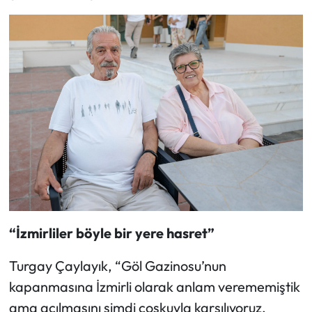
“İzmirliler böyle bir yere hasret”
Turgay Çaylayık, “Göl Gazinosu’nun
kapanmasına İzmirli olarak anlam verememiştik
ama açılmasını şimdi coşkuyla karşılıyoruz.