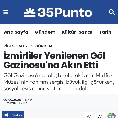
Ana Sayfa
Gündem
Kültür-Sanat
Tarih
VIDEO GALERI
GÜNDEM
İzmirliler Yenilenen Göl
Gazinosu'na Akın Etti
Göl Gazinosu’nda oluşturulacak İzmir Mutfak
Müzesi’nin tanıtım sergisi büyük ilgi görürken,
sosyal tesis alanı ise tamamen doldu.
02.09.2025 - 13:49
YAYINLANMA
Paylaş
-
+
A
A