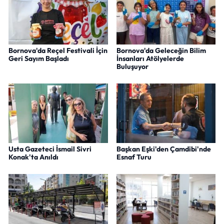
Bornova'da Reçel Festivali İçin
Bornova'da Geleceğin Bilim
Geri Sayım Başladı
İnsanları Atölyelerde
Buluşuyor
Usta Gazeteci İsmail Sivri
Başkan Eşki'den Çamdibi'nde
Konak'ta Anıldı
Esnaf Turu