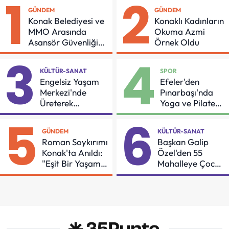
1
2
GÜNDEM
GÜNDEM
Konak Belediyesi ve
Konaklı Kadınların
MMO Arasında
Okuma Azmi
Asansör Güvenliği
Örnek Oldu
İçin Önemli Protokol
3
4
KÜLTÜR-SANAT
SPOR
Engelsiz Yaşam
Efeler'den
Merkezi'nde
Pınarbaşı'nda
Üreterek
Yoga ve Pilates
Güçleniyorlar
Buluşması
5
6
GÜNDEM
KÜLTÜR-SANAT
Roman Soykırımı
Başkan Galip
Konak'ta Anıldı:
Özel'den 55
"Eşit Bir Yaşam
Mahalleye Çocuk
İçin Mücadeleyi
Şenliği
Sürdüreceğiz"