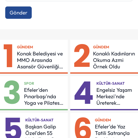
Gönder
1
2
GÜNDEM
GÜNDEM
Konak Belediyesi ve
Konaklı Kadınların
MMO Arasında
Okuma Azmi
Asansör Güvenliği
Örnek Oldu
İçin Önemli Protokol
3
4
SPOR
KÜLTÜR-SANAT
Efeler'den
Engelsiz Yaşam
Pınarbaşı'nda
Merkezi'nde
Yoga ve Pilates
Üreterek
Buluşması
Güçleniyorlar
5
6
KÜLTÜR-SANAT
GÜNDEM
Başkan Galip
Efeler'de Yaz
Özel'den 55
Tatili Satrançla