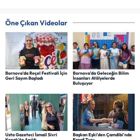
Öne Çıkan Videolar
Bornova'da Reçel Festivali İçin
Bornova'da Geleceğin Bilim
Geri Sayım Başladı
İnsanları Atölyelerde
Buluşuyor
Usta Gazeteci İsmail Sivri
Başkan Eşki'den Çamdibi'nde
Konak'ta Anıldı
Esnaf Turu