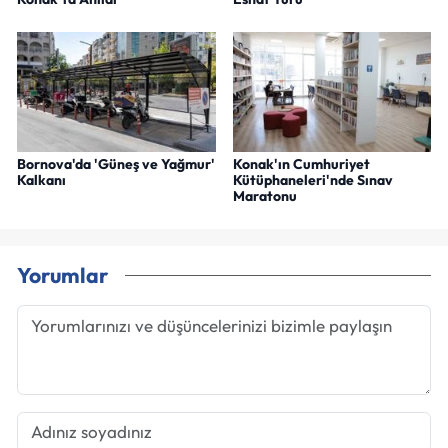
Bornova'da 'Güneş ve Yağmur'
Konak'ın Cumhuriyet
Kalkanı
Kütüphaneleri'nde Sınav
Maratonu
Yorumlar