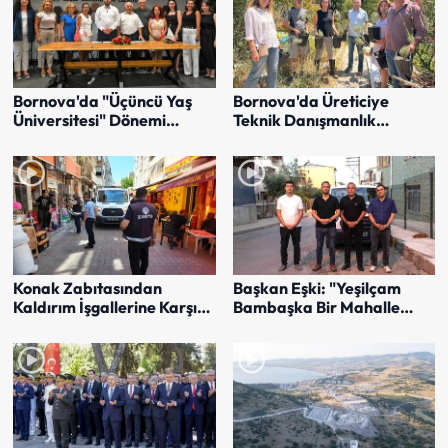
Bornova'da "Üçüncü Yaş
Bornova'da Üreticiye
Üniversitesi" Dönemi
Teknik Danışmanlık
Başlıyor
Seferberliği
Konak Zabıtasından
Başkan Eşki: "Yeşilçam
Kaldırım İşgallerine Karşı
Bambaşka Bir Mahalle
Sıkı Denetim
Olacak"