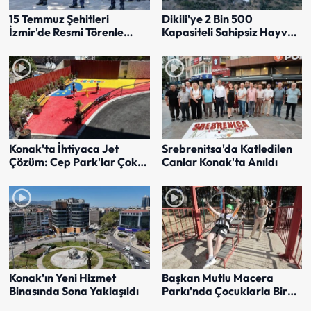
15 Temmuz Şehitleri
Dikili'ye 2 Bin 500
İzmir'de Resmi Törenle
Kapasiteli Sahipsiz Hayvan
Anıldı
Bakımevi
Konak'ta İhtiyaca Jet
Srebrenitsa'da Katledilen
Çözüm: Cep Park'lar Çok
Canlar Konak'ta Anıldı
Sevildi
Konak'ın Yeni Hizmet
Başkan Mutlu Macera
Binasında Sona Yaklaşıldı
Parkı'nda Çocuklarla Bir
Araya Geldi