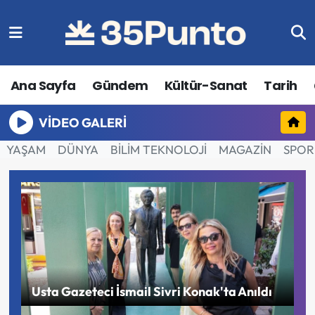
Ana Sayfa
Gündem
Kültür-Sanat
Tarih
VIDEO GALERI
YAŞAM
DÜNYA
BİLİM TEKNOLOJİ
MAGAZİN
SPOR
B
Usta Gazeteci İsmail Sivri Konak'ta Anıldı