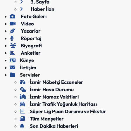
3. Sayfa
Haber İlan
Foto Galeri
Video
Yazarlar
Röportaj
Biyografi
Anketler
Künye
İletişim
Servisler
İzmir Nöbetçi Eczaneler
İzmir Hava Durumu
İzmir Namaz Vakitleri
İzmir Trafik Yoğunluk Haritası
Süper Lig Puan Durumu ve Fikstür
Tüm Manşetler
Son Dakika Haberleri