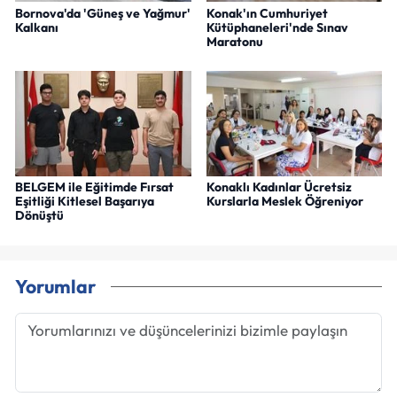
Bornova'da 'Güneş ve Yağmur'
Konak'ın Cumhuriyet
Kalkanı
Kütüphaneleri'nde Sınav
Maratonu
BELGEM ile Eğitimde Fırsat
Konaklı Kadınlar Ücretsiz
Eşitliği Kitlesel Başarıya
Kurslarla Meslek Öğreniyor
Dönüştü
Yorumlar