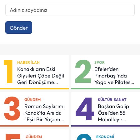
Gönder
1
2
HABER İLAN
SPOR
Konaklıların Eski
Efeler'den
Giysileri Çöpe Değil
Pınarbaşı'nda
Geri Dönüşüme
Yoga ve Pilates
Gidiyor
Buluşması
3
4
GÜNDEM
KÜLTÜR-SANAT
Roman Soykırımı
Başkan Galip
Konak'ta Anıldı:
Özel'den 55
"Eşit Bir Yaşam
Mahalleye
İçin Mücadeleyi
Çocuk Şenliği
Sürdüreceğiz"
GÜNDEM
EKONOMI