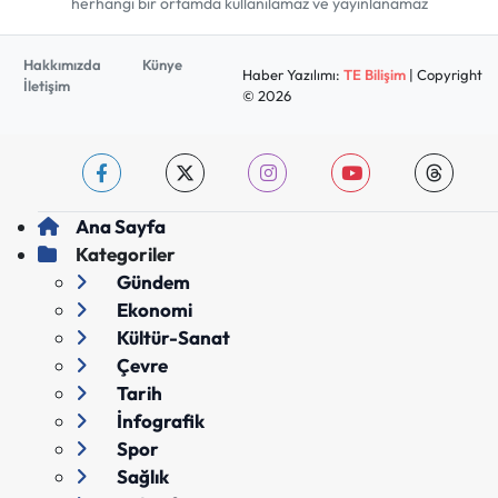
herhangi bir ortamda kullanılamaz ve yayınlanamaz
Hakkımızda
Künye
Haber Yazılımı:
TE Bilişim
| Copyright
İletişim
© 2026
Ana Sayfa
Kategoriler
Gündem
Ekonomi
Kültür-Sanat
Çevre
Tarih
İnfografik
Spor
Sağlık