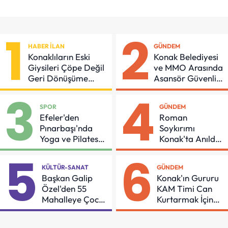
1
2
HABER İLAN
GÜNDEM
Konaklıların Eski
Konak Belediyesi
Giysileri Çöpe Değil
ve MMO Arasında
Geri Dönüşüme
Asansör Güvenliği
Gidiyor
İçin Önemli
3
4
Protokol
SPOR
GÜNDEM
Efeler'den
Roman
Pınarbaşı'nda
Soykırımı
Yoga ve Pilates
Konak'ta Anıldı:
Buluşması
"Eşit Bir Yaşam
5
6
İçin Mücadeleyi
KÜLTÜR-SANAT
GÜNDEM
Sürdüreceğiz"
Başkan Galip
Konak'ın Gururu
Özel'den 55
KAM Timi Can
Mahalleye Çocuk
Kurtarmak İçin
Şenliği
Demir Aldı