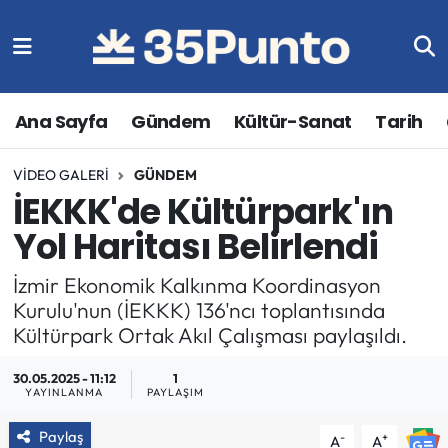
Ana Sayfa
Gündem
Kültür-Sanat
Tarih
VIDEO GALERI
GÜNDEM
İEKKK'de Kültürpark'ın
Yol Haritası Belirlendi
İzmir Ekonomik Kalkınma Koordinasyon
Kurulu'nun (İEKKK) 136'ncı toplantısında
Kültürpark Ortak Akıl Çalışması paylaşıldı.
30.05.2025 - 11:12
1
YAYINLANMA
PAYLAŞIM
Paylaş
-
+
A
A