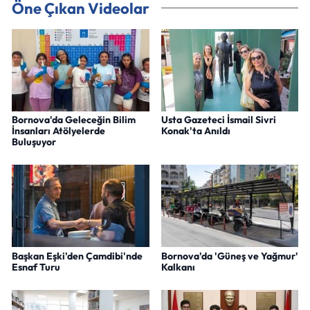
Öne Çıkan Videolar
Bornova'da Geleceğin Bilim
Usta Gazeteci İsmail Sivri
İnsanları Atölyelerde
Konak'ta Anıldı
Buluşuyor
Başkan Eşki'den Çamdibi'nde
Bornova'da 'Güneş ve Yağmur'
Esnaf Turu
Kalkanı