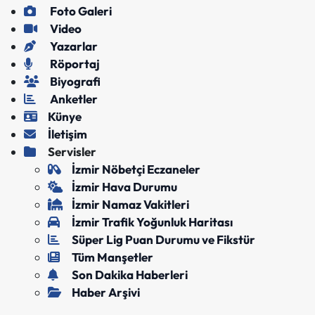
Foto Galeri
Video
Yazarlar
Röportaj
Biyografi
Anketler
Künye
İletişim
Servisler
İzmir Nöbetçi Eczaneler
İzmir Hava Durumu
İzmir Namaz Vakitleri
İzmir Trafik Yoğunluk Haritası
Süper Lig Puan Durumu ve Fikstür
Tüm Manşetler
Son Dakika Haberleri
Haber Arşivi