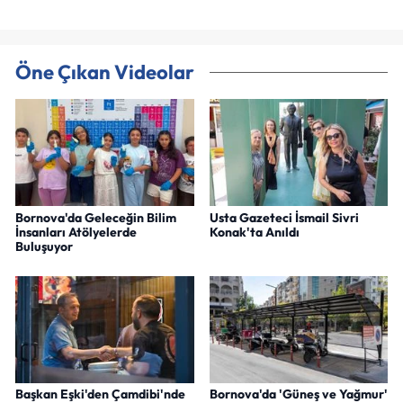
Öne Çıkan Videolar
Bornova'da Geleceğin Bilim
Usta Gazeteci İsmail Sivri
İnsanları Atölyelerde
Konak'ta Anıldı
Buluşuyor
Başkan Eşki'den Çamdibi'nde
Bornova'da 'Güneş ve Yağmur'