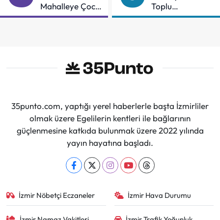
Mahalleye Çocuk
Toplu
Şenliği
Sözleşmeye
İmzalar Atıldı
35punto.com, yaptığı yerel haberlerle başta İzmirliler
olmak üzere Egelilerin kentleri ile bağlarının
güçlenmesine katkıda bulunmak üzere 2022 yılında
yayın hayatına başladı.
İzmir Nöbetçi Eczaneler
İzmir Hava Durumu
İzmir Namaz Vakitleri
İzmir Trafik Yoğunluk