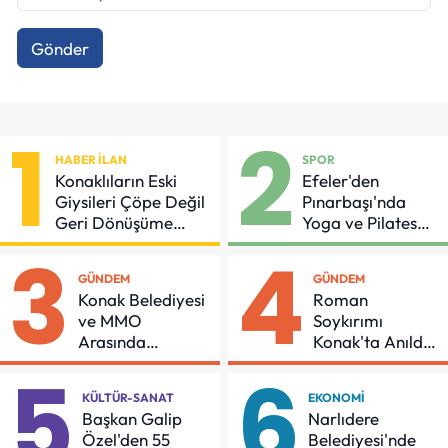
Gönder
1
2
HABER İLAN
SPOR
Konaklıların Eski
Efeler'den
Giysileri Çöpe Değil
Pınarbaşı'nda
Geri Dönüşüme
Yoga ve Pilates
Gidiyor
Buluşması
3
4
GÜNDEM
GÜNDEM
Konak Belediyesi
Roman
ve MMO
Soykırımı
Arasında
Konak'ta Anıldı:
Asansör
"Eşit Bir Yaşam
5
6
Güvenliği İçin
İçin Mücadeleyi
KÜLTÜR-SANAT
EKONOMI
Önemli Protokol
Sürdüreceğiz"
Başkan Galip
Narlıdere
Özel'den 55
Belediyesi'nde