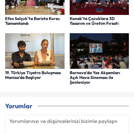
Efes Selçuk'ta Barista Kursu
Konak'ta Çocuklara 3D
Tamamlandı
Tasarım ve Üretim Fırsatı
19. Türkiye Tiyatro Buluşması
Bornova'da Yaz Akşamları
Manisa'da Başlıyor
Açık Hava Sineması ile
Şenleniyor
Yorumlar