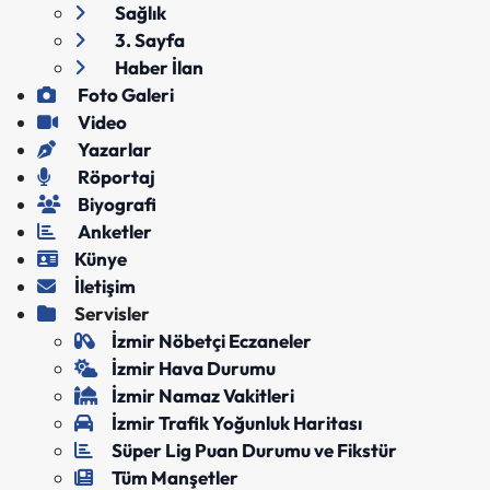
Sağlık
3. Sayfa
Haber İlan
Foto Galeri
Video
Yazarlar
Röportaj
Biyografi
Anketler
Künye
İletişim
Servisler
İzmir Nöbetçi Eczaneler
İzmir Hava Durumu
İzmir Namaz Vakitleri
İzmir Trafik Yoğunluk Haritası
Süper Lig Puan Durumu ve Fikstür
Tüm Manşetler