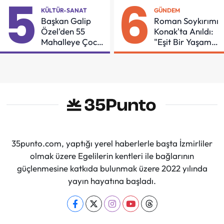
5
6
KÜLTÜR-SANAT
GÜNDEM
Başkan Galip
Roman Soykırımı
Özel'den 55
Konak'ta Anıldı:
Mahalleye Çocuk
"Eşit Bir Yaşam
Şenliği
İçin Mücadeleyi
Sürdüreceğiz"
35punto.com, yaptığı yerel haberlerle başta İzmirliler
olmak üzere Egelilerin kentleri ile bağlarının
güçlenmesine katkıda bulunmak üzere 2022 yılında
yayın hayatına başladı.