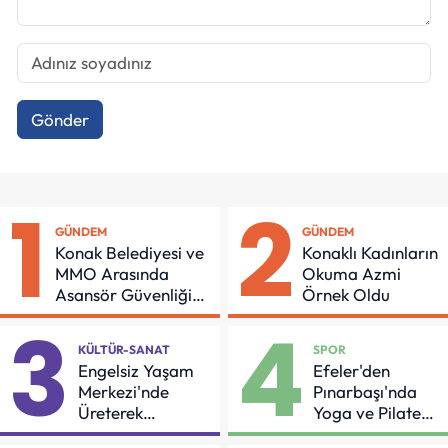
Gönder
1
2
GÜNDEM
GÜNDEM
Konak Belediyesi ve
Konaklı Kadınların
MMO Arasında
Okuma Azmi
Asansör Güvenliği
Örnek Oldu
İçin Önemli Protokol
3
4
KÜLTÜR-SANAT
SPOR
Engelsiz Yaşam
Efeler'den
Merkezi'nde
Pınarbaşı'nda
Üreterek
Yoga ve Pilates
Güçleniyorlar
Buluşması