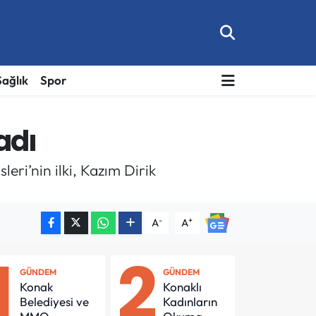
Sağlık
Spor
adı
eri’nin ilki, Kazım Dirik
-
+
A
A
1
2
GÜNDEM
GÜNDEM
Konak
Konaklı
Belediyesi ve
Kadınların