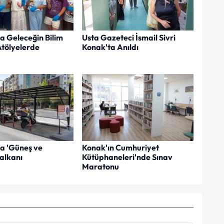
a Geleceğin Bilim
Usta Gazeteci İsmail Sivri
Atölyelerde
Konak'ta Anıldı
a 'Güneş ve
Konak'ın Cumhuriyet
alkanı
Kütüphaneleri'nde Sınav
Maratonu