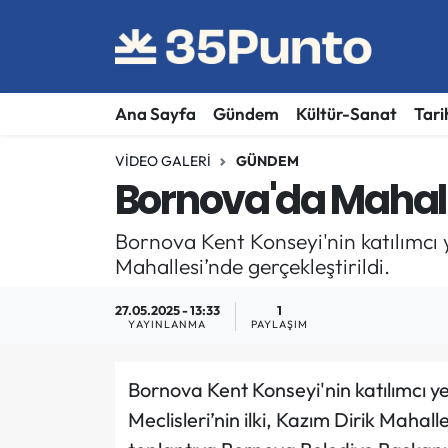
Ana Sayfa
Gündem
Kültür-Sanat
Tari
VIDEO GALERI
GÜNDEM
Bornova'da Mahall
Bornova Kent Konseyi'nin katılımcı ye
Mahallesi’nde gerçekleştirildi.
27.05.2025 - 13:33
1
YAYINLANMA
PAYLAŞIM
Bornova Kent Konseyi'nin katılımcı ye
Meclisleri’nin ilki, Kazım Dirik Mahall