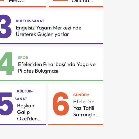
MMO
Okuma
Arasında
Azmi Örnek
3
Asansör
Oldu
Güvenliği İçin
KÜLTÜR-SANAT
Önemli
Engelsiz Yaşam Merkezi'nde
Protokol
Üreterek Güçleniyorlar
4
SPOR
Efeler'den Pınarbaşı'nda Yoga ve
Pilates Buluşması
5
6
KÜLTÜR-
GÜNDEM
SANAT
Efeler'de
Başkan
Yaz Tatili
Galip
Satrançla
Özel'den
Renkleniyor
55
Mahalleye
Çocuk