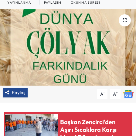
YAYINLANMA
PAYLAŞIM
OKUNMA SÜRESI
Paylaş
-
+
A
A
Başkan Zencirci'den
Aşırı Sıcaklara Karşı