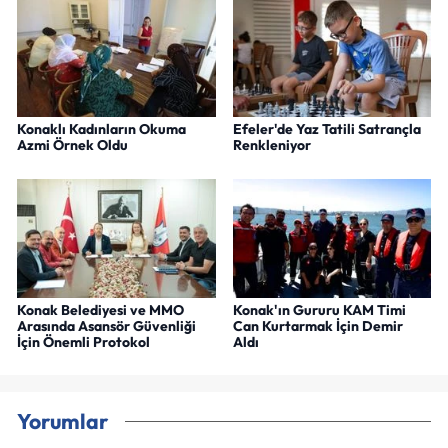
Konaklı Kadınların Okuma
Efeler'de Yaz Tatili Satrançla
Azmi Örnek Oldu
Renkleniyor
Konak Belediyesi ve MMO
Konak'ın Gururu KAM Timi
Arasında Asansör Güvenliği
Can Kurtarmak İçin Demir
İçin Önemli Protokol
Aldı
Yorumlar