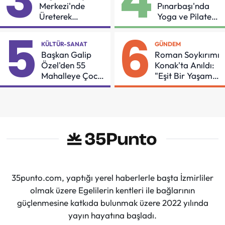
3
4
Merkezi'nde
Pınarbaşı'nda
Üreterek
Yoga ve Pilates
Güçleniyorlar
Buluşması
5
6
KÜLTÜR-SANAT
GÜNDEM
Başkan Galip
Roman Soykırımı
Özel'den 55
Konak'ta Anıldı:
Mahalleye Çocuk
"Eşit Bir Yaşam
Şenliği
İçin Mücadeleyi
Sürdüreceğiz"
35punto.com, yaptığı yerel haberlerle başta İzmirliler
olmak üzere Egelilerin kentleri ile bağlarının
güçlenmesine katkıda bulunmak üzere 2022 yılında
yayın hayatına başladı.