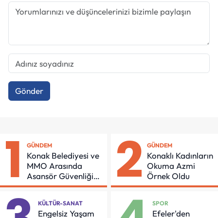
Gönder
1
2
GÜNDEM
GÜNDEM
Konak Belediyesi ve
Konaklı Kadınların
MMO Arasında
Okuma Azmi
Asansör Güvenliği
Örnek Oldu
İçin Önemli Protokol
KÜLTÜR-SANAT
SPOR
Engelsiz Yaşam
Efeler'den