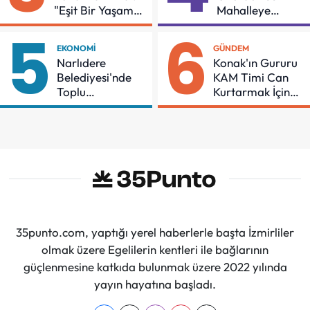
"Eşit Bir Yaşam
Mahalleye
İçin Mücadeleyi
Çocuk Şenliği
5
6
Sürdüreceğiz"
EKONOMI
GÜNDEM
Narlıdere
Konak'ın Gururu
Belediyesi'nde
KAM Timi Can
Toplu
Kurtarmak İçin
Sözleşmeye
Demir Aldı
İmzalar Atıldı
35punto.com, yaptığı yerel haberlerle başta İzmirliler
olmak üzere Egelilerin kentleri ile bağlarının
güçlenmesine katkıda bulunmak üzere 2022 yılında
yayın hayatına başladı.