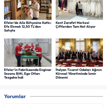
Efeler'de Aile Bütçesine Katkı:
Kent Zarafet Merkezi
Efe Ekmek 12,50 TL'den
Çiftlerden Tam Not Alıyor
Satışta
Efeler'in Fabrikasında Enginar
İtalyan Ticaret Odaları Ağının
Sezonu Bitti, Ege Otları
Küresel Yönetiminde İzmir
Tezgaha İndi
Dönemi
Yorumlar