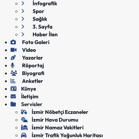
İnfografik
Spor
Sağlık
3. Sayfa
Haber İlan
Foto Galeri
Video
Yazarlar
Röportaj
Biyografi
Anketler
Künye
İletişim
Servisler
İzmir Nöbetçi Eczaneler
İzmir Hava Durumu
İzmir Namaz Vakitleri
İzmir Trafik Yoğunluk Haritası