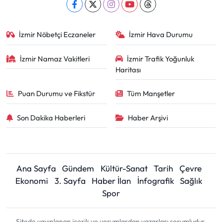
İzmir Nöbetçi Eczaneler
İzmir Hava Durumu
İzmir Namaz Vakitleri
İzmir Trafik Yoğunluk
Haritası
Puan Durumu ve Fikstür
Tüm Manşetler
Son Dakika Haberleri
Haber Arşivi
Ana Sayfa
Gündem
Kültür-Sanat
Tarih
Çevre
Ekonomi
3. Sayfa
Haber İlan
İnfografik
Sağlık
Spor
Sitede yayınlanan içerik ve yorumlardan yazarları sorumludur.