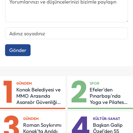
Gönder
1
2
GÜNDEM
SPOR
Konak Belediyesi ve
Efeler'den
MMO Arasında
Pınarbaşı'nda
Asansör Güvenliği
Yoga ve Pilates
İçin Önemli Protokol
Buluşması
3
4
GÜNDEM
KÜLTÜR-SANAT
Roman Soykırımı
Başkan Galip
Konak'ta Anıldı:
Özel'den 55