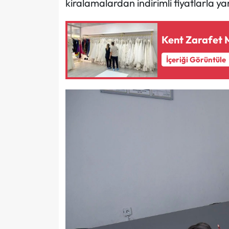
kiralamalardan indirimli fiyatlarla ya
Kent Zarafet 
İçeriği Görüntüle