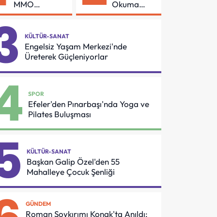
MMO
Okuma
Arasında
Azmi Örnek
3
Asansör
Oldu
Güvenliği İçin
KÜLTÜR-SANAT
Önemli
Engelsiz Yaşam Merkezi'nde
Protokol
Üreterek Güçleniyorlar
4
SPOR
Efeler'den Pınarbaşı'nda Yoga ve
Pilates Buluşması
5
KÜLTÜR-SANAT
Başkan Galip Özel'den 55
Mahalleye Çocuk Şenliği
GÜNDEM
Roman Soykırımı Konak'ta Anıldı: