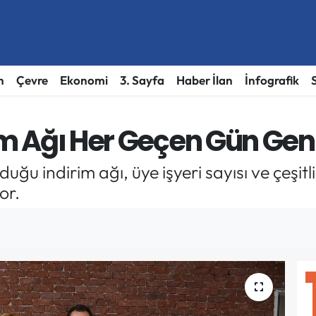
h
Çevre
Ekonomi
3. Sayfa
Haber İlan
İnfografik
rim Ağı Her Geçen Gün Geni
duğu indirim ağı, üye işyeri sayısı ve çeşit
or.