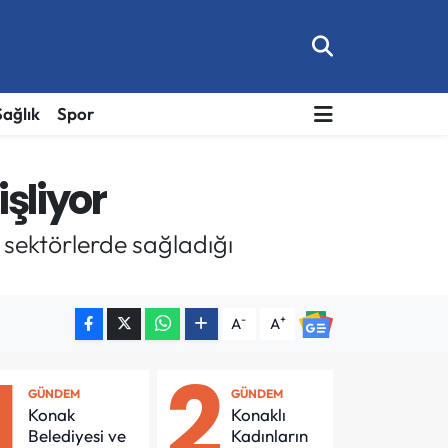
Sağlık
Spor
şliyor
li sektörlerde sağladığı
-
+
A
A
1
2
GÜNDEM
GÜNDEM
Konak
Konaklı
Belediyesi ve
Kadınların