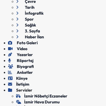
Çevre
Tarih
İnfografik
Spor
Sağlık
3. Sayfa
Haber İlan
Foto Galeri
Video
Yazarlar
Röportaj
Biyografi
Anketler
Künye
İletişim
Servisler
İzmir Nöbetçi Eczaneler
İzmir Hava Durumu