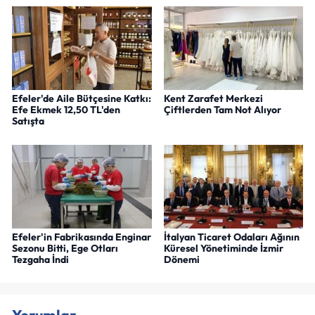
Efeler'de Aile Bütçesine Katkı:
Kent Zarafet Merkezi
Efe Ekmek 12,50 TL'den
Çiftlerden Tam Not Alıyor
Satışta
Efeler'in Fabrikasında Enginar
İtalyan Ticaret Odaları Ağının
Sezonu Bitti, Ege Otları
Küresel Yönetiminde İzmir
Tezgaha İndi
Dönemi