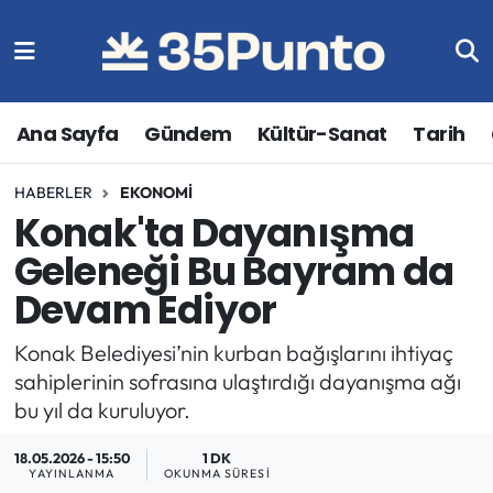
Ana Sayfa
Gündem
Kültür-Sanat
Tarih
HABERLER
EKONOMI
Konak'ta Dayanışma
Geleneği Bu Bayram da
Devam Ediyor
Konak Belediyesi’nin kurban bağışlarını ihtiyaç
sahiplerinin sofrasına ulaştırdığı dayanışma ağı
bu yıl da kuruluyor.
18.05.2026 - 15:50
1 DK
YAYINLANMA
OKUNMA SÜRESI