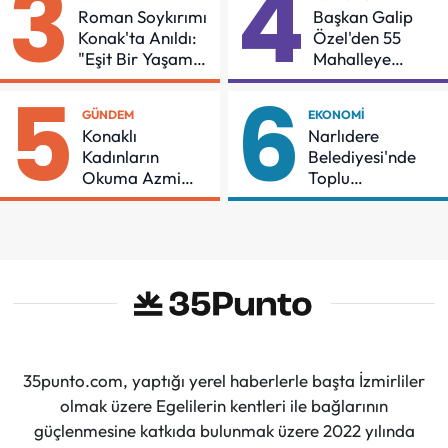
3
4
Roman Soykırımı
Başkan Galip
Konak'ta Anıldı:
Özel'den 55
"Eşit Bir Yaşam
Mahalleye
İçin Mücadeleyi
Çocuk Şenliği
5
6
Sürdüreceğiz"
GÜNDEM
EKONOMI
Konaklı
Narlıdere
Kadınların
Belediyesi'nde
Okuma Azmi
Toplu
Örnek Oldu
Sözleşmeye
İmzalar Atıldı
35punto.com, yaptığı yerel haberlerle başta İzmirliler
olmak üzere Egelilerin kentleri ile bağlarının
güçlenmesine katkıda bulunmak üzere 2022 yılında