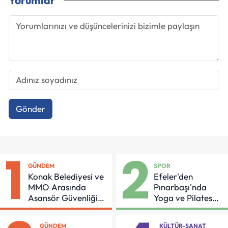
Yorumlar
Gönder
1
2
GÜNDEM
SPOR
Konak Belediyesi ve
Efeler'den
MMO Arasında
Pınarbaşı'nda
Asansör Güvenliği
Yoga ve Pilates
İçin Önemli Protokol
Buluşması
GÜNDEM
KÜLTÜR-SANAT