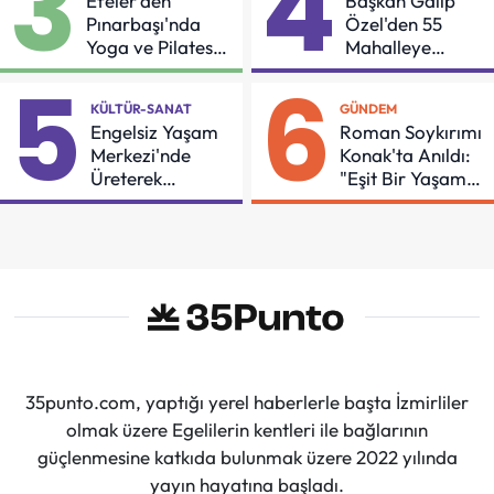
3
4
Efeler'den
Başkan Galip
Pınarbaşı'nda
Özel'den 55
Yoga ve Pilates
Mahalleye
Buluşması
Çocuk Şenliği
5
6
KÜLTÜR-SANAT
GÜNDEM
Engelsiz Yaşam
Roman Soykırımı
Merkezi'nde
Konak'ta Anıldı:
Üreterek
"Eşit Bir Yaşam
Güçleniyorlar
İçin Mücadeleyi
Sürdüreceğiz"
35punto.com, yaptığı yerel haberlerle başta İzmirliler
olmak üzere Egelilerin kentleri ile bağlarının
güçlenmesine katkıda bulunmak üzere 2022 yılında
yayın hayatına başladı.