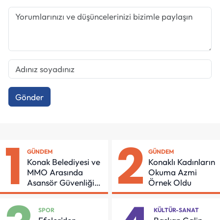
Gönder
1
2
GÜNDEM
GÜNDEM
Konak Belediyesi ve
Konaklı Kadınların
MMO Arasında
Okuma Azmi
Asansör Güvenliği
Örnek Oldu
İçin Önemli Protokol
SPOR
KÜLTÜR-SANAT