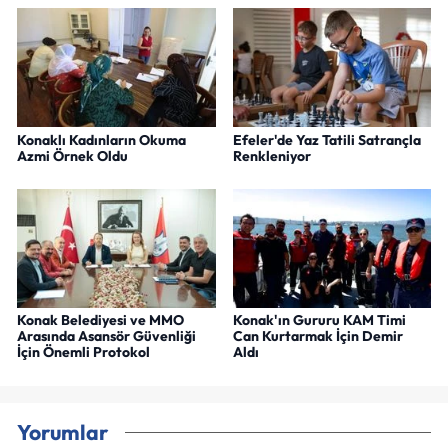
Konaklı Kadınların Okuma
Efeler'de Yaz Tatili Satrançla
Azmi Örnek Oldu
Renkleniyor
Konak Belediyesi ve MMO
Konak'ın Gururu KAM Timi
Arasında Asansör Güvenliği
Can Kurtarmak İçin Demir
İçin Önemli Protokol
Aldı
Yorumlar