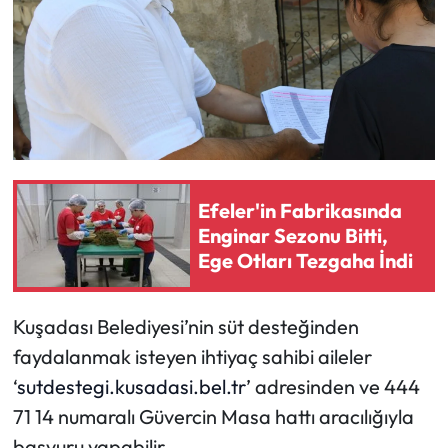
Efeler'in Fabrikasında
Enginar Sezonu Bitti,
Ege Otları Tezgaha İndi
Kuşadası Belediyesi’nin süt desteğinden
faydalanmak isteyen ihtiyaç sahibi aileler
‘
sutdestegi.kusadasi.bel.tr
’ adresinden ve 444
71 14 numaralı Güvercin Masa hattı aracılığıyla
başvuru yapabilir.