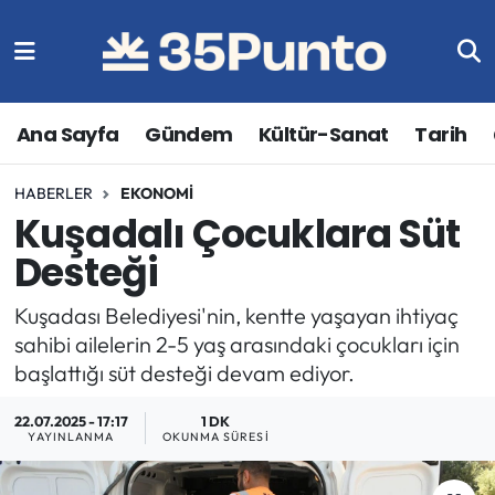
Ana Sayfa
Gündem
Kültür-Sanat
Tarih
HABERLER
EKONOMI
Kuşadalı Çocuklara Süt
Desteği
Kuşadası Belediyesi'nin, kentte yaşayan ihtiyaç
sahibi ailelerin 2-5 yaş arasındaki çocukları için
başlattığı süt desteği devam ediyor.
22.07.2025 - 17:17
1 DK
YAYINLANMA
OKUNMA SÜRESI