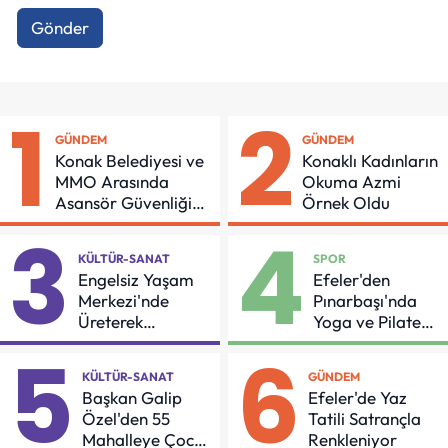
Gönder
1
2
GÜNDEM
GÜNDEM
Konak Belediyesi ve
Konaklı Kadınların
MMO Arasında
Okuma Azmi
Asansör Güvenliği
Örnek Oldu
İçin Önemli Protokol
3
4
KÜLTÜR-SANAT
SPOR
Engelsiz Yaşam
Efeler'den
Merkezi'nde
Pınarbaşı'nda
Üreterek
Yoga ve Pilates
Güçleniyorlar
Buluşması
5
6
KÜLTÜR-SANAT
GÜNDEM
Başkan Galip
Efeler'de Yaz
Özel'den 55
Tatili Satrançla
Mahalleye Çocuk
Renkleniyor