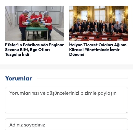
Efeler'in Fabrikasında Enginar
İtalyan Ticaret Odaları Ağının
Sezonu Bitti, Ege Otları
Küresel Yönetiminde İzmir
Tezgaha İndi
Dönemi
Yorumlar