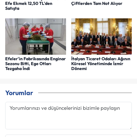
Efe Ekmek 12,50 TL'den
Çiftlerden Tam Not Alıyor
Satışta
Efeler'in Fabrikasında Enginar
İtalyan Ticaret Odaları Ağının
Sezonu Bitti, Ege Otları
Küresel Yönetiminde İzmir
Tezgaha İndi
Dönemi
Yorumlar