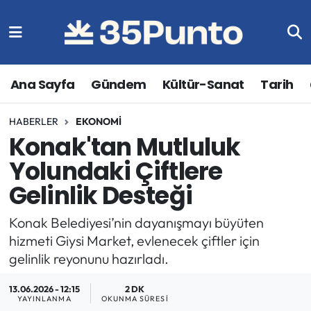
Ana Sayfa
Gündem
Kültür-Sanat
Tarih
HABERLER
EKONOMI
Konak'tan Mutluluk
Yolundaki Çiftlere
Gelinlik Desteği
Konak Belediyesi’nin dayanışmayı büyüten
hizmeti Giysi Market, evlenecek çiftler için
gelinlik reyonunu hazırladı.
13.06.2026 - 12:15
2 DK
YAYINLANMA
OKUNMA SÜRESI