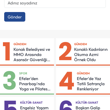
Gönder
1
2
GÜNDEM
GÜNDEM
Konak Belediyesi ve
Konaklı Kadınların
MMO Arasında
Okuma Azmi
Asansör Güvenliği
Örnek Oldu
İçin Önemli Protokol
3
4
SPOR
GÜNDEM
Efeler'den
Efeler'de Yaz
Pınarbaşı'nda
Tatili Satrançla
Yoga ve Pilates
Renkleniyor
Buluşması
KÜLTÜR-SANAT
KÜLTÜR-SANAT
Engelsiz Yaşam
Başkan Galip