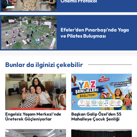
Önemli Protokol
Efeler'den Pınarbaşı'nda Yoga
ve Pilates Buluşması
Bunlar da ilginizi çekebilir
Engelsiz Yaşam Merkezi'nde
Başkan Galip Özel'den 55
Üreterek Güçleniyorlar
Mahalleye Çocuk Şenliği