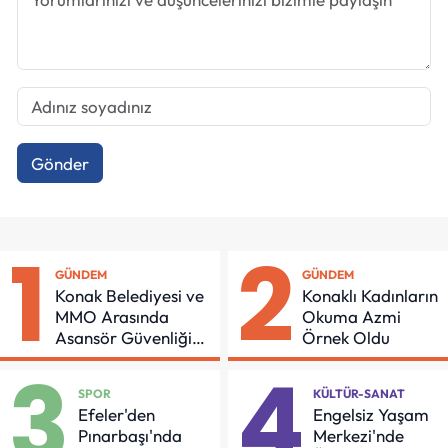
Gönder
1
2
GÜNDEM
GÜNDEM
Konak Belediyesi ve
Konaklı Kadınların
MMO Arasında
Okuma Azmi
Asansör Güvenliği
Örnek Oldu
İçin Önemli Protokol
3
4
SPOR
KÜLTÜR-SANAT
Efeler'den
Engelsiz Yaşam
Pınarbaşı'nda
Merkezi'nde