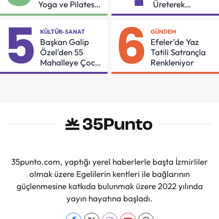
Yoga ve Pilates
Üreterek
Buluşması
Güçleniyorlar
5
6
KÜLTÜR-SANAT
GÜNDEM
Başkan Galip
Efeler'de Yaz
Özel'den 55
Tatili Satrançla
Mahalleye Çocuk
Renkleniyor
Şenliği
35punto.com, yaptığı yerel haberlerle başta İzmirliler
olmak üzere Egelilerin kentleri ile bağlarının
güçlenmesine katkıda bulunmak üzere 2022 yılında
yayın hayatına başladı.