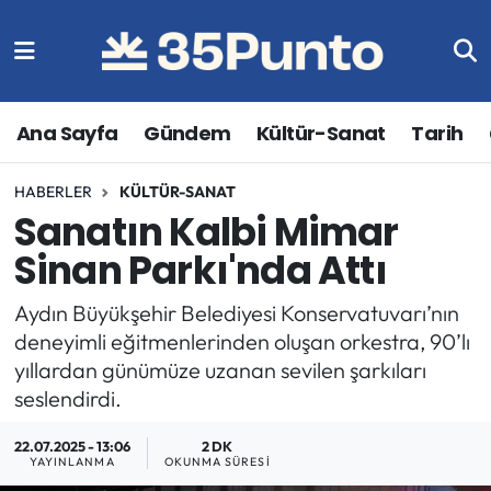
Ana Sayfa
Gündem
Kültür-Sanat
Tarih
HABERLER
KÜLTÜR-SANAT
Sanatın Kalbi Mimar
Sinan Parkı'nda Attı
Aydın Büyükşehir Belediyesi Konservatuvarı’nın
deneyimli eğitmenlerinden oluşan orkestra, 90’lı
yıllardan günümüze uzanan sevilen şarkıları
seslendirdi.
22.07.2025 - 13:06
2 DK
YAYINLANMA
OKUNMA SÜRESI