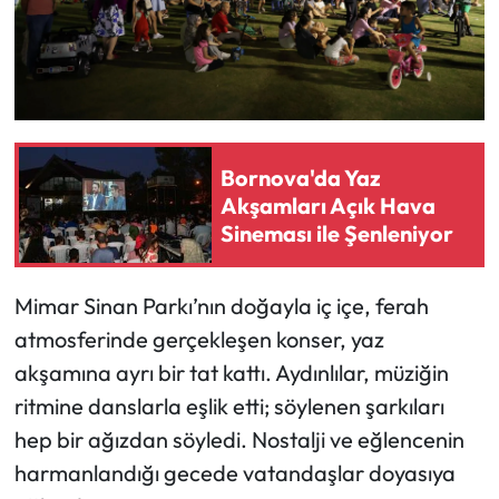
Bornova'da Yaz
Akşamları Açık Hava
Sineması ile Şenleniyor
Mimar Sinan Parkı’nın doğayla iç içe, ferah
atmosferinde gerçekleşen konser, yaz
akşamına ayrı bir tat kattı. Aydınlılar, müziğin
ritmine danslarla eşlik etti; söylenen şarkıları
hep bir ağızdan söyledi. Nostalji ve eğlencenin
harmanlandığı gecede vatandaşlar doyasıya