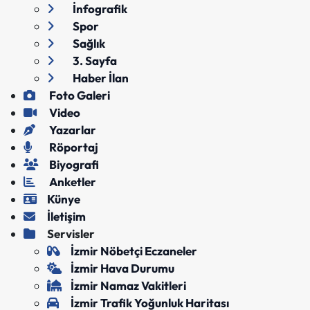
İnfografik
Spor
Sağlık
3. Sayfa
Haber İlan
Foto Galeri
Video
Yazarlar
Röportaj
Biyografi
Anketler
Künye
İletişim
Servisler
İzmir Nöbetçi Eczaneler
İzmir Hava Durumu
İzmir Namaz Vakitleri
İzmir Trafik Yoğunluk Haritası