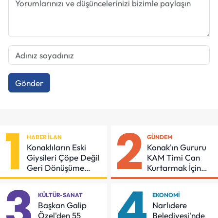
Gönder
1
2
HABER İLAN
GÜNDEM
Konaklıların Eski
Konak'ın Gururu
Giysileri Çöpe Değil
KAM Timi Can
Geri Dönüşüme
Kurtarmak İçin
Gidiyor
Demir Aldı
3
4
KÜLTÜR-SANAT
EKONOMI
Başkan Galip
Narlıdere
Özel'den 55
Belediyesi'nde