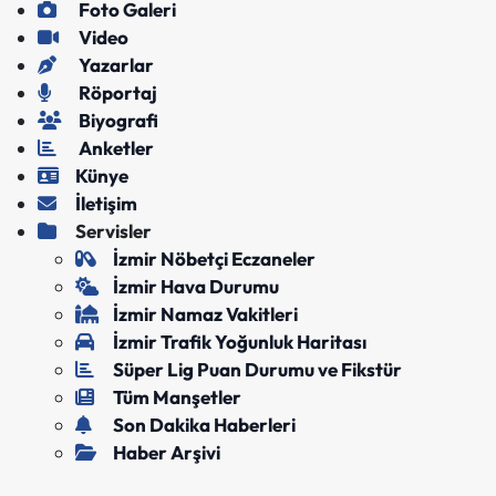
Foto Galeri
Video
Yazarlar
Röportaj
Biyografi
Anketler
Künye
İletişim
Servisler
İzmir Nöbetçi Eczaneler
İzmir Hava Durumu
İzmir Namaz Vakitleri
İzmir Trafik Yoğunluk Haritası
Süper Lig Puan Durumu ve Fikstür
Tüm Manşetler
Son Dakika Haberleri
Haber Arşivi