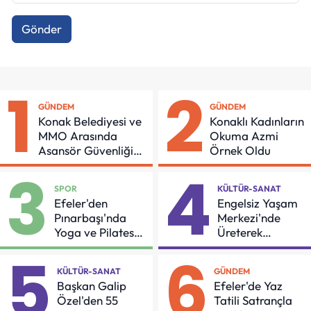
Gönder
1
2
GÜNDEM
GÜNDEM
Konak Belediyesi ve
Konaklı Kadınların
MMO Arasında
Okuma Azmi
Asansör Güvenliği
Örnek Oldu
İçin Önemli Protokol
3
4
SPOR
KÜLTÜR-SANAT
Efeler'den
Engelsiz Yaşam
Pınarbaşı'nda
Merkezi'nde
Yoga ve Pilates
Üreterek
Buluşması
Güçleniyorlar
5
6
KÜLTÜR-SANAT
GÜNDEM
Başkan Galip
Efeler'de Yaz
Özel'den 55
Tatili Satrançla