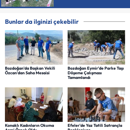
Bunlar da ilginizi çekebilir
Bozdoğan'da Başkan Vekili
Bozdoğan Eymir'de Parke Taşı
Özcan'dan Saha Mesaisi
Döşeme Çalışması
Tamamlandı
Konaklı Kadınların Okuma
Efeler'de Yaz Tatili Satrançla
Azmi Örnek Oldu
Renkleniyor