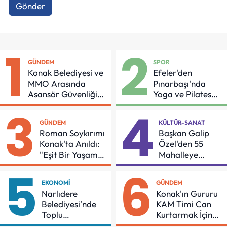
Gönder
1
2
GÜNDEM
SPOR
Konak Belediyesi ve
Efeler'den
MMO Arasında
Pınarbaşı'nda
Asansör Güvenliği
Yoga ve Pilates
İçin Önemli Protokol
Buluşması
3
4
GÜNDEM
KÜLTÜR-SANAT
Roman Soykırımı
Başkan Galip
Konak'ta Anıldı:
Özel'den 55
"Eşit Bir Yaşam
Mahalleye
İçin Mücadeleyi
Çocuk Şenliği
5
6
Sürdüreceğiz"
EKONOMI
GÜNDEM
Narlıdere
Konak'ın Gururu
Belediyesi'nde
KAM Timi Can
Toplu
Kurtarmak İçin
Sözleşmeye
Demir Aldı