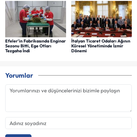
Efeler'in Fabrikasında Enginar
İtalyan Ticaret Odaları Ağının
Sezonu Bitti, Ege Otları
Küresel Yönetiminde İzmir
Tezgaha İndi
Dönemi
Yorumlar