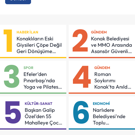
1
2
HABER İLAN
GÜNDEM
Konaklıların Eski
Konak Belediyesi
Giysileri Çöpe Değil
ve MMO Arasında
Geri Dönüşüme
Asansör Güvenliği
Gidiyor
İçin Önemli
3
4
Protokol
SPOR
GÜNDEM
Efeler'den
Roman
Pınarbaşı'nda
Soykırımı
Yoga ve Pilates
Konak'ta Anıldı:
Buluşması
"Eşit Bir Yaşam
5
6
İçin Mücadeleyi
KÜLTÜR-SANAT
EKONOMI
Sürdüreceğiz"
Başkan Galip
Narlıdere
Özel'den 55
Belediyesi'nde
Mahalleye Çocuk
Toplu
Şenliği
Sözleşmeye