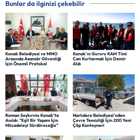
Bunlar da ilginizi çekebilir
Konak Belediyesi ve MMO
Konak'ın Gururu KAM Timi
Arasında Asansör Güvenliği
Can Kurtarmak İçin Demir
İçin Önemli Protokol
Aldı
Roman Soykırımı Konak'ta
Narlıdere Belediyesi'nden
Anıldı: "Eşit Bir Yaşam İçin
Çevre Temizliği İçin 200 Yeni
Mücadeleyi Sürdüreceğiz"
Çöp Konteyneri