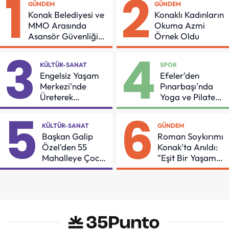
1
2
GÜNDEM
GÜNDEM
Konak Belediyesi ve
Konaklı Kadınların
MMO Arasında
Okuma Azmi
Asansör Güvenliği
Örnek Oldu
İçin Önemli Protokol
3
4
KÜLTÜR-SANAT
SPOR
Engelsiz Yaşam
Efeler'den
Merkezi'nde
Pınarbaşı'nda
Üreterek
Yoga ve Pilates
Güçleniyorlar
Buluşması
5
6
KÜLTÜR-SANAT
GÜNDEM
Başkan Galip
Roman Soykırımı
Özel'den 55
Konak'ta Anıldı:
Mahalleye Çocuk
"Eşit Bir Yaşam
Şenliği
İçin Mücadeleyi
Sürdüreceğiz"