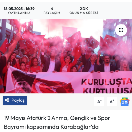
18.05.2025 - 16:39
4
2 DK
YAYINLANMA
PAYLAŞIM
OKUNMA SÜRESI
Paylaş
-
+
A
A
19 Mayıs Atatürk’ü Anma, Gençlik ve Spor
Bayramı kapsamında Karabağlar’da