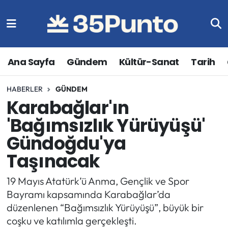
Ana Sayfa
Gündem
Kültür-Sanat
Tarih
HABERLER
GÜNDEM
Karabağlar'ın
'Bağımsızlık Yürüyüşü'
Gündoğdu'ya
Taşınacak
19 Mayıs Atatürk’ü Anma, Gençlik ve Spor
Bayramı kapsamında Karabağlar’da
düzenlenen “Bağımsızlık Yürüyüşü”, büyük bir
coşku ve katılımla gerçekleşti.