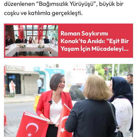
düzenlenen “Bağımsızlık Yürüyüşü”, büyük bir
coşku ve katılımla gerçekleşti.
Roman Soykırımı
Konak'ta Anıldı: "Eşit Bir
Yaşam İçin Mücadeleyi
Sürdüreceğiz"