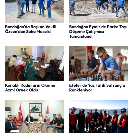
Bozdoğan'da Başkan Vekili
Bozdoğan Eymir'de Parke Taşı
Özcan'dan Saha Mesaisi
Döşeme Çalışması
Tamamlandı
Konaklı Kadınların Okuma
Efeler'de Yaz Tatili Satrançla
Azmi Örnek Oldu
Renkleniyor