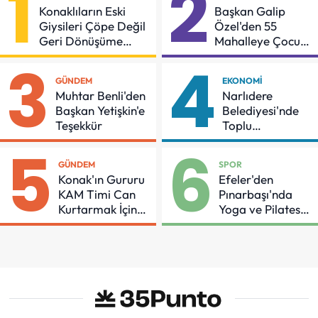
1
2
Konaklıların Eski
Başkan Galip
Giysileri Çöpe Değil
Özel'den 55
Geri Dönüşüme
Mahalleye Çocuk
Gidiyor
Şenliği
3
4
GÜNDEM
EKONOMI
Muhtar Benli'den
Narlıdere
Başkan Yetişkin'e
Belediyesi'nde
Teşekkür
Toplu
Sözleşmeye
5
6
İmzalar Atıldı
GÜNDEM
SPOR
Konak'ın Gururu
Efeler'den
KAM Timi Can
Pınarbaşı'nda
Kurtarmak İçin
Yoga ve Pilates
Demir Aldı
Buluşması