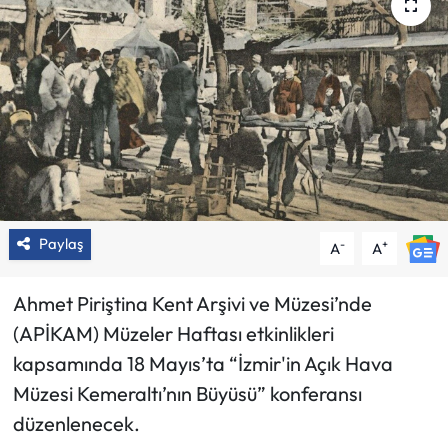
Paylaş
-
+
A
A
Ahmet Piriştina Kent Arşivi ve Müzesi’nde
(APİKAM) Müzeler Haftası etkinlikleri
kapsamında 18 Mayıs’ta “İzmir'in Açık Hava
Müzesi Kemeraltı’nın Büyüsü” konferansı
düzenlenecek.