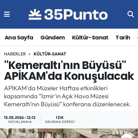
Ana Sayfa
Gündem
Kültür-Sanat
Tarih
HABERLER
KÜLTÜR-SANAT
"Kemeraltı'nın Büyüsü"
APİKAM'da Konuşulacak
APİKAM'da Müzeler Haftası etkinlikleri
kapsamında “İzmir'in Açık Hava Müzesi
Kemeraltı’nın Büyüsü” konferansı düzenlenecek.
15.05.2026 - 12:12
1 DK
YAYINLANMA
OKUNMA SÜRESI