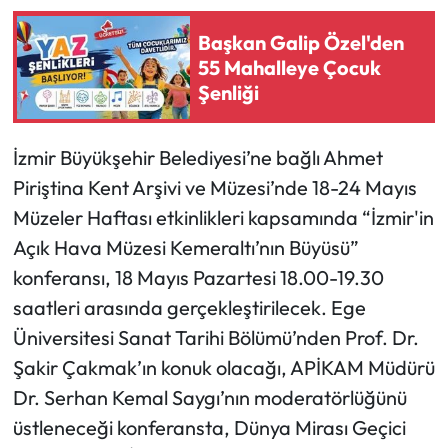
Başkan Galip Özel'den
55 Mahalleye Çocuk
Şenliği
İzmir Büyükşehir Belediyesi’ne bağlı Ahmet
Piriştina Kent Arşivi ve Müzesi’nde 18-24 Mayıs
Müzeler Haftası etkinlikleri kapsamında “İzmir'in
Açık Hava Müzesi Kemeraltı’nın Büyüsü”
konferansı, 18 Mayıs Pazartesi 18.00-19.30
saatleri arasında gerçekleştirilecek. Ege
Üniversitesi Sanat Tarihi Bölümü’nden Prof. Dr.
Şakir Çakmak’ın konuk olacağı, APİKAM Müdürü
Dr. Serhan Kemal Saygı’nın moderatörlüğünü
üstleneceği konferansta, Dünya Mirası Geçici