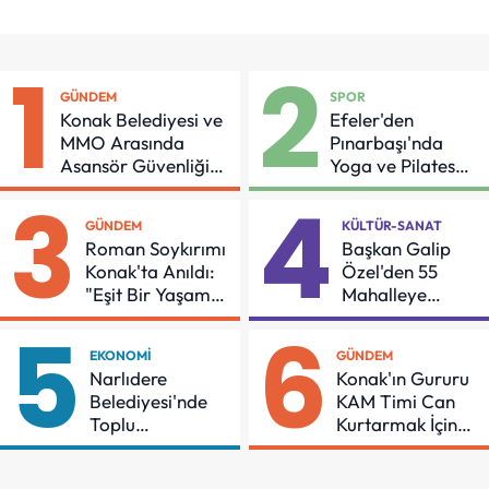
1
2
GÜNDEM
SPOR
Konak Belediyesi ve
Efeler'den
MMO Arasında
Pınarbaşı'nda
Asansör Güvenliği
Yoga ve Pilates
İçin Önemli Protokol
Buluşması
3
4
GÜNDEM
KÜLTÜR-SANAT
Roman Soykırımı
Başkan Galip
Konak'ta Anıldı:
Özel'den 55
"Eşit Bir Yaşam
Mahalleye
İçin Mücadeleyi
Çocuk Şenliği
5
6
Sürdüreceğiz"
EKONOMI
GÜNDEM
Narlıdere
Konak'ın Gururu
Belediyesi'nde
KAM Timi Can
Toplu
Kurtarmak İçin
Sözleşmeye
Demir Aldı
İmzalar Atıldı