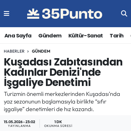
Ana Sayfa
Gündem
Kültür-Sanat
Tarih
HABERLER
GÜNDEM
Kuşadası Zabıtasından
Kadınlar Denizi'nde
İşgaliye Denetimi
Turizmin önemli merkezlerinden Kuşadası’nda
yaz sezonunun başlamasıyla birlikte “sıfır
işgaliye” denetimleri de hız kazandı.
15.05.2026 - 23:02
1 DK
YAYINLANMA
OKUNMA SÜRESI