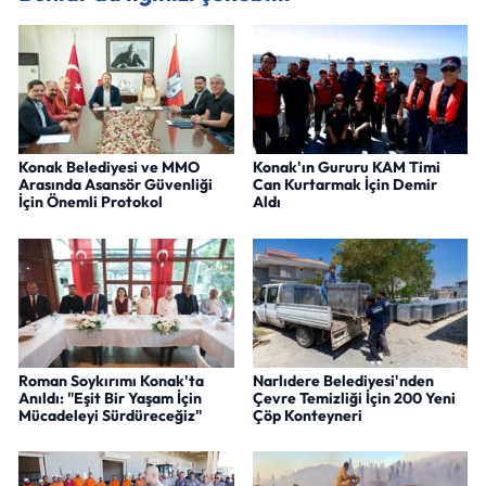
Konak Belediyesi ve MMO
Konak'ın Gururu KAM Timi
Arasında Asansör Güvenliği
Can Kurtarmak İçin Demir
İçin Önemli Protokol
Aldı
Roman Soykırımı Konak'ta
Narlıdere Belediyesi'nden
Anıldı: "Eşit Bir Yaşam İçin
Çevre Temizliği İçin 200 Yeni
Mücadeleyi Sürdüreceğiz"
Çöp Konteyneri