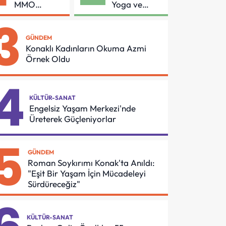
MMO
Yoga ve
Arasında
Pilates
3
Asansör
Buluşması
Güvenliği İçin
GÜNDEM
Önemli
Konaklı Kadınların Okuma Azmi
Protokol
Örnek Oldu
4
KÜLTÜR-SANAT
Engelsiz Yaşam Merkezi'nde
Üreterek Güçleniyorlar
5
GÜNDEM
Roman Soykırımı Konak'ta Anıldı:
"Eşit Bir Yaşam İçin Mücadeleyi
Sürdüreceğiz"
KÜLTÜR-SANAT