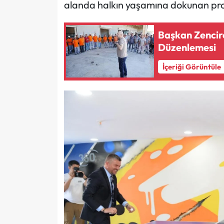
alanda halkın yaşamına dokunan proj
Başkan Zencirc
Düzenlemesi
İçeriği Görüntüle