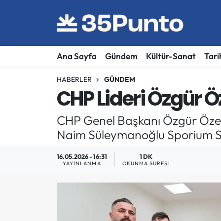
Ana Sayfa
Gündem
Kültür-Sanat
Tari
HABERLER
GÜNDEM
CHP Lideri Özgür Öz
CHP Genel Başkanı Özgür Özel,
Naim Süleymanoğlu Sporium Spo
16.05.2026 - 16:31
1 DK
YAYINLANMA
OKUNMA SÜRESI