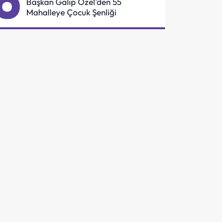
6
Başkan Galip Özel'den 55
Mahalleye Çocuk Şenliği