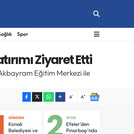
Sağlık
Spor
tırımı Ziyaret Etti
Akbayram Eğitim Merkezi ile
-
+
A
A
1
2
GÜNDEM
SPOR
Konak
Efeler'den
Belediyesi ve
Pınarbaşı'nda