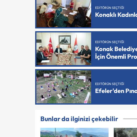
EDITÖRÜN SEÇTIĞI
Konaklı Kadın
EDITÖRÜN SEÇTIĞI
Konak Belediy
İçin Önemli Pr
EDITÖRÜN SEÇTIĞI
Efeler'den Pın
Bunlar da ilginizi çekebilir