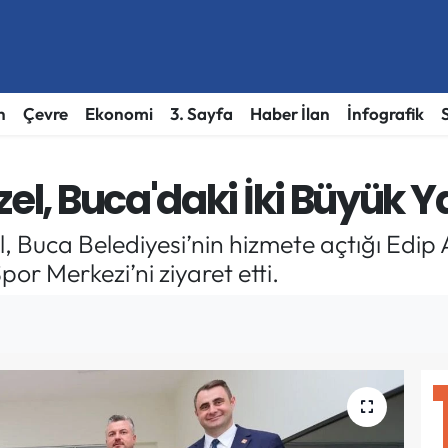
h
Çevre
Ekonomi
3. Sayfa
Haber İlan
İnfografik
el, Buca'daki İki Büyük Ya
 Buca Belediyesi’nin hizmete açtığı Edip 
r Merkezi’ni ziyaret etti.