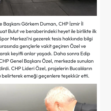
ye Başkanı Görkem Duman, CHP İzmir İl
t Bulut ve beraberindeki heyet ile birlikte ilk
or Merkezi’ni gezerek tesis hakkında bilgi
sırasında gençlerle vakit geçiren Özel ve
rak keyifli anlar yaşadı. Daha sonra Edip
CHP Genel Başkanı Özel, merkezde sunulan
irdi. CHP Lideri Özel, projelerin Bucalıların
elirterek emeği geçenlere teşekkür etti.