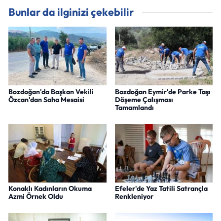
Bunlar da ilginizi çekebilir
Bozdoğan'da Başkan Vekili
Bozdoğan Eymir'de Parke Taşı
Özcan'dan Saha Mesaisi
Döşeme Çalışması
Tamamlandı
Konaklı Kadınların Okuma
Efeler'de Yaz Tatili Satrançla
Azmi Örnek Oldu
Renkleniyor