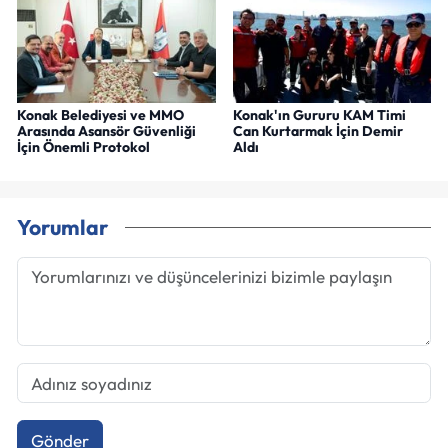
Konak Belediyesi ve MMO
Konak'ın Gururu KAM Timi
Arasında Asansör Güvenliği
Can Kurtarmak İçin Demir
İçin Önemli Protokol
Aldı
Yorumlar
Gönder