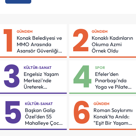
1
2
GÜNDEM
GÜNDEM
Konak Belediyesi ve
Konaklı Kadınların
MMO Arasında
Okuma Azmi
Asansör Güvenliği
Örnek Oldu
İçin Önemli Protokol
3
4
KÜLTÜR-SANAT
SPOR
Engelsiz Yaşam
Efeler'den
Merkezi'nde
Pınarbaşı'nda
Üreterek
Yoga ve Pilates
Güçleniyorlar
Buluşması
5
6
KÜLTÜR-SANAT
GÜNDEM
Başkan Galip
Roman Soykırımı
Özel'den 55
Konak'ta Anıldı:
Mahalleye Çocuk
"Eşit Bir Yaşam
Şenliği
İçin Mücadeleyi
Sürdüreceğiz"