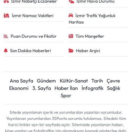
İzmir Nöbetçi Eczaneler
İzmir Hava Durumu
İzmir Namaz Vakitleri
İzmir Trafik Yoğunluk
Haritası
Puan Durumu ve Fikstür
Tüm Manşetler
Son Dakika Haberleri
Haber Arşivi
Ana Sayfa
Gündem
Kültür-Sanat
Tarih
Çevre
Ekonomi
3. Sayfa
Haber İlan
İnfografik
Sağlık
Spor
Sitede yayınlanan içerik ve yorumlardan yazarları sorumludur.
Yayınlanan yorumlardan 35Punto sorumlu tutulamaz. Sitedeki tüm
harici linkler ayrı bir sayfada açılır. Sitemizde yayınlanan haber,
köşe yazıları ve fotoğraflar izin alınmaksızın kaynak gösterilse dahi,