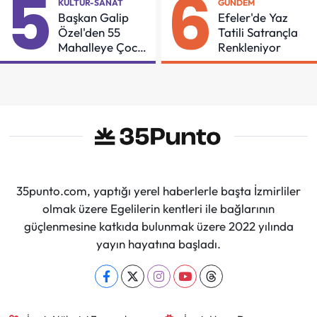
5
6
KÜLTÜR-SANAT
GÜNDEM
Başkan Galip
Efeler'de Yaz
Özel'den 55
Tatili Satrançla
Mahalleye Çocuk
Renkleniyor
Şenliği
35punto.com, yaptığı yerel haberlerle başta İzmirliler
olmak üzere Egelilerin kentleri ile bağlarının
güçlenmesine katkıda bulunmak üzere 2022 yılında
yayın hayatına başladı.