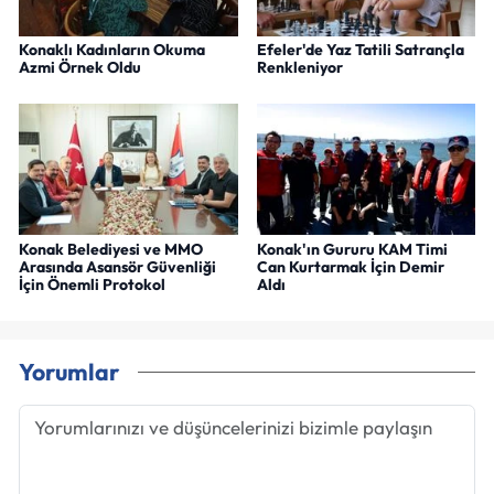
Konaklı Kadınların Okuma
Efeler'de Yaz Tatili Satrançla
Azmi Örnek Oldu
Renkleniyor
Konak Belediyesi ve MMO
Konak'ın Gururu KAM Timi
Arasında Asansör Güvenliği
Can Kurtarmak İçin Demir
İçin Önemli Protokol
Aldı
Yorumlar