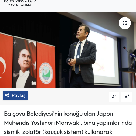
06.02.2025 - 13:17
YAYINLANMA
Paylaş
-
+
A
A
Balçova Belediyesi’nin konuğu olan Japon
Mühendis Yoshinori Moriwaki, bina yapımlarında
sismik izolatör (kauçuk sistem) kullanarak