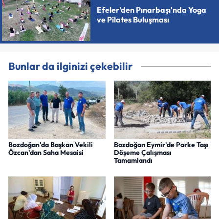
Efeler'den Pınarbaşı'nda Yoga
ve Pilates Buluşması
Bunlar da ilginizi çekebilir
Bozdoğan'da Başkan Vekili
Bozdoğan Eymir'de Parke Taşı
Özcan'dan Saha Mesaisi
Döşeme Çalışması
Tamamlandı