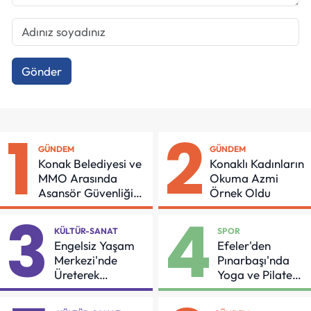
Gönder
1
2
GÜNDEM
GÜNDEM
Konak Belediyesi ve
Konaklı Kadınların
MMO Arasında
Okuma Azmi
Asansör Güvenliği
Örnek Oldu
İçin Önemli Protokol
3
4
KÜLTÜR-SANAT
SPOR
Engelsiz Yaşam
Efeler'den
Merkezi'nde
Pınarbaşı'nda
Üreterek
Yoga ve Pilates
Güçleniyorlar
Buluşması