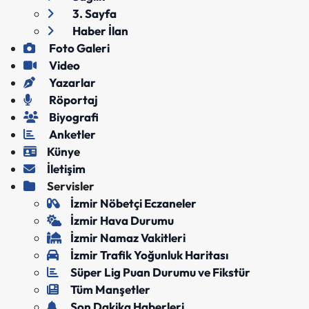
3. Sayfa
Haber İlan
Foto Galeri
Video
Yazarlar
Röportaj
Biyografi
Anketler
Künye
İletişim
Servisler
İzmir Nöbetçi Eczaneler
İzmir Hava Durumu
İzmir Namaz Vakitleri
İzmir Trafik Yoğunluk Haritası
Süper Lig Puan Durumu ve Fikstür
Tüm Manşetler
Son Dakika Haberleri