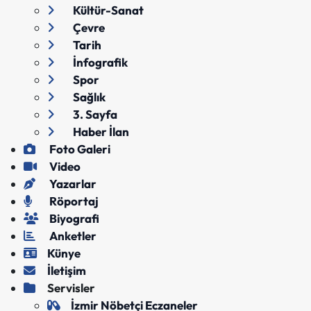
Kültür-Sanat
Çevre
Tarih
İnfografik
Spor
Sağlık
3. Sayfa
Haber İlan
Foto Galeri
Video
Yazarlar
Röportaj
Biyografi
Anketler
Künye
İletişim
Servisler
İzmir Nöbetçi Eczaneler