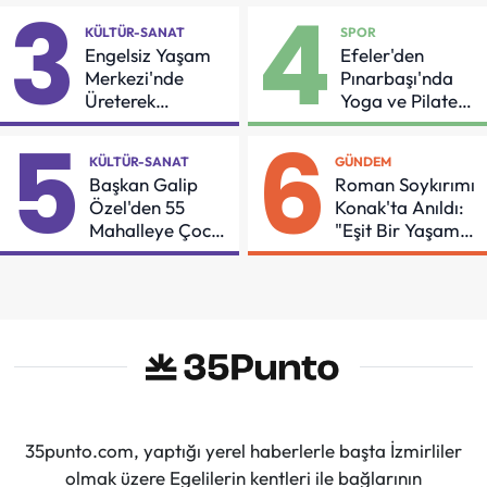
3
4
KÜLTÜR-SANAT
SPOR
Engelsiz Yaşam
Efeler'den
Merkezi'nde
Pınarbaşı'nda
Üreterek
Yoga ve Pilates
Güçleniyorlar
Buluşması
5
6
KÜLTÜR-SANAT
GÜNDEM
Başkan Galip
Roman Soykırımı
Özel'den 55
Konak'ta Anıldı:
Mahalleye Çocuk
"Eşit Bir Yaşam
Şenliği
İçin Mücadeleyi
Sürdüreceğiz"
35punto.com, yaptığı yerel haberlerle başta İzmirliler
olmak üzere Egelilerin kentleri ile bağlarının