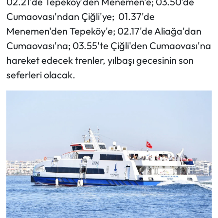
02.21'de Tepeköy'den Menemen'e; 03.50'de
Cumaovası'ndan Çiğli'ye; 01.37'de
Menemen'den Tepeköy'e; 02.17'de Aliağa'dan
Cumaovası'na; 03.55'te Çiğli'den Cumaovası'na
hareket edecek trenler, yılbaşı gecesinin son
seferleri olacak.