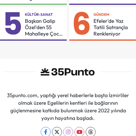
Buluşması
Güçleniyorlar
5
6
KÜLTÜR-SANAT
GÜNDEM
Başkan Galip
Efeler'de Yaz
Özel'den 55
Tatili Satrançla
Mahalleye Çocuk
Renkleniyor
Şenliği
35punto.com, yaptığı yerel haberlerle başta İzmirliler
olmak üzere Egelilerin kentleri ile bağlarının
güçlenmesine katkıda bulunmak üzere 2022 yılında
yayın hayatına başladı.