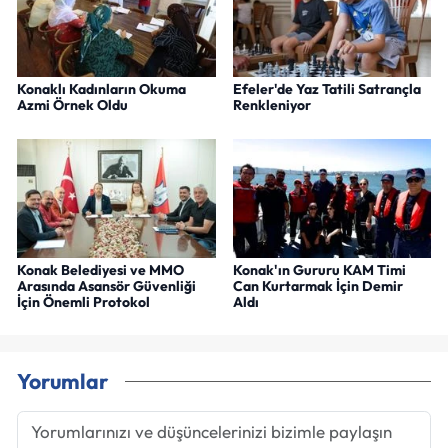
Konaklı Kadınların Okuma
Efeler'de Yaz Tatili Satrançla
Azmi Örnek Oldu
Renkleniyor
Konak Belediyesi ve MMO
Konak'ın Gururu KAM Timi
Arasında Asansör Güvenliği
Can Kurtarmak İçin Demir
İçin Önemli Protokol
Aldı
Yorumlar