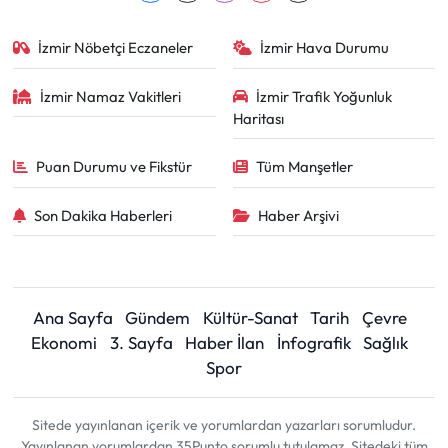
İzmir Nöbetçi Eczaneler
İzmir Hava Durumu
İzmir Namaz Vakitleri
İzmir Trafik Yoğunluk
Haritası
Puan Durumu ve Fikstür
Tüm Manşetler
Son Dakika Haberleri
Haber Arşivi
Ana Sayfa
Gündem
Kültür-Sanat
Tarih
Çevre
Ekonomi
3. Sayfa
Haber İlan
İnfografik
Sağlık
Spor
Sitede yayınlanan içerik ve yorumlardan yazarları sorumludur.
Yayınlanan yorumlardan 35Punto sorumlu tutulamaz. Sitedeki tüm