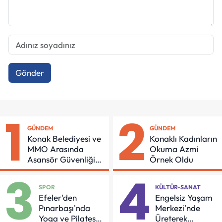
Gönder
1
2
GÜNDEM
GÜNDEM
Konak Belediyesi ve
Konaklı Kadınların
MMO Arasında
Okuma Azmi
Asansör Güvenliği
Örnek Oldu
İçin Önemli Protokol
3
4
SPOR
KÜLTÜR-SANAT
Efeler'den
Engelsiz Yaşam
Pınarbaşı'nda
Merkezi'nde
Yoga ve Pilates
Üreterek